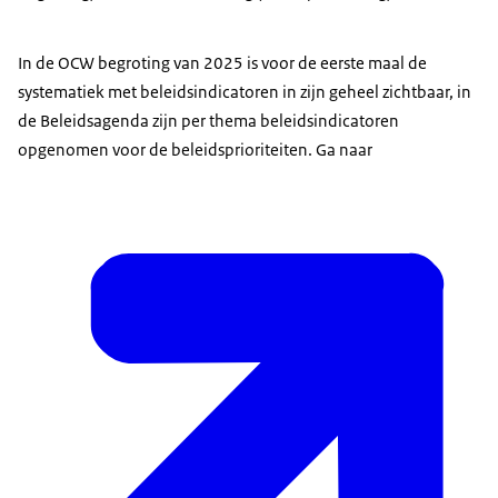
In de OCW begroting van 2025 is voor de eerste maal de
systematiek met beleidsindicatoren in zijn geheel zichtbaar, in
de Beleidsagenda zijn per thema beleidsindicatoren
opgenomen voor de beleidsprioriteiten. Ga naar