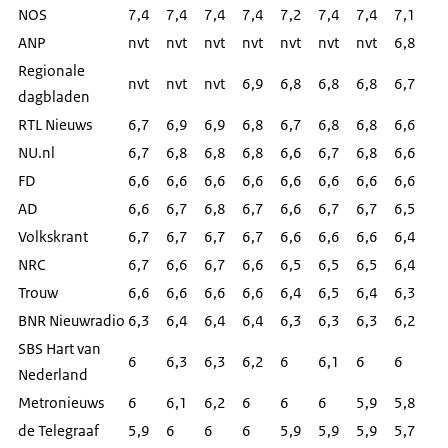
NOS
7,4
7,4
7,4
7,4
7,2
7,4
7,4
7,1
ANP
nvt
nvt
nvt
nvt
nvt
nvt
nvt
6,8
Regionale
nvt
nvt
nvt
6,9
6,8
6,8
6,8
6,7
dagbladen
RTL Nieuws
6,7
6,9
6,9
6,8
6,7
6,8
6,8
6,6
NU.nl
6,7
6,8
6,8
6,8
6,6
6,7
6,8
6,6
FD
6,6
6,6
6,6
6,6
6,6
6,6
6,6
6,6
AD
6,6
6,7
6,8
6,7
6,6
6,7
6,7
6,5
Volkskrant
6,7
6,7
6,7
6,7
6,6
6,6
6,6
6,4
NRC
6,7
6,6
6,7
6,6
6,5
6,5
6,5
6,4
Trouw
6,6
6,6
6,6
6,6
6,4
6,5
6,4
6,3
BNR Nieuwradio
6,3
6,4
6,4
6,4
6,3
6,3
6,3
6,2
SBS Hart van
6
6,3
6,3
6,2
6
6,1
6
6
Nederland
Metronieuws
6
6,1
6,2
6
6
6
5,9
5,8
de Telegraaf
5,9
6
6
6
5,9
5,9
5,9
5,7