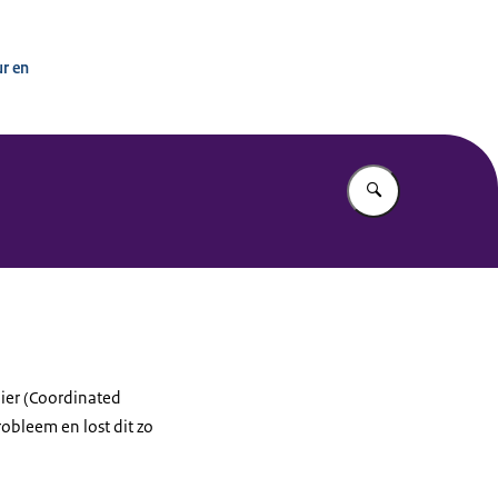
ur en
Vul in wat u z
ier (Coordinated
obleem en lost dit zo