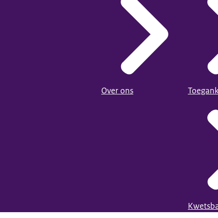
Over ons
Toegank
Kwetsba