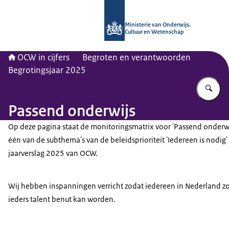
Naar de homepage van OCW in cijfer
Ministerie van Onderwijs,
Cultuur en Wetenschap
OCW in cijfers
Begroten en verantwoorden
Begrotingsjaar 2025
Vu
Passend onderwijs
Op deze pagina staat de monitoringsmatrix voor 'Passend onderwijs
één van de subthema's van de beleidsprioriteit 'Iedereen is nodig' 
jaarverslag 2025 van OCW.
Wij hebben inspanningen verricht zodat iedereen in Nederland 
ieders talent benut kan worden.