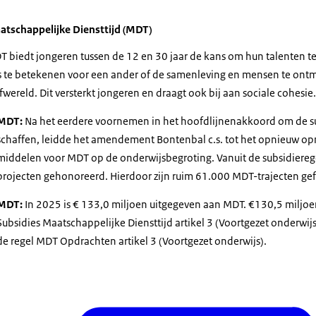
atschappelijke Diensttijd (MDT)
 biedt jongeren tussen de 12 en 30 jaar de kans om hun talenten te 
s te betekenen voor een ander of de samenleving en mensen te ont
fwereld. Dit versterkt jongeren en draagt ook bij aan sociale cohesie.
MDT:
Na het eerdere voornemen in het hoofdlijnenakkoord om de su
schaffen, leidde het amendement Bontenbal c.s. tot het opnieuw op
middelen voor MDT op de onderwijsbegroting. Vanuit de subsidierege
projecten gehonoreerd. Hierdoor zijn ruim 61.000 MDT-trajecten ge
MDT:
In 2025 is € 133,0 miljoen uitgegeven aan MDT. €130,5 miljoe
Subsidies Maatschappelijke Diensttijd artikel 3 (Voortgezet onderwijs
de regel MDT Opdrachten artikel 3 (Voortgezet onderwijs).