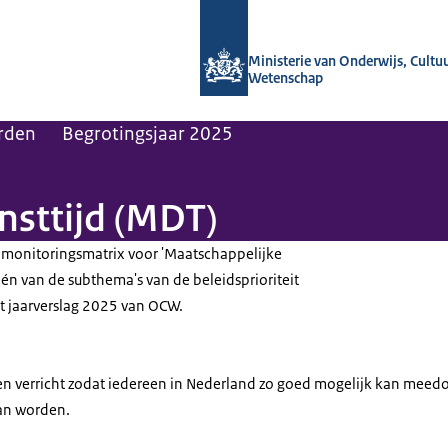
Naar de homepage van OCW in cijfers
Ministerie van Onderwijs, Cultu
Wetenschap
rden
Begrotingsjaar 2025
nsttĳd (MDT)
 monitoringsmatrix voor 'Maatschappelijke
 één van de subthema's van de beleidsprioriteit
het jaarverslag 2025 van OCW.
n verricht zodat iedereen in Nederland zo goed mogelijk kan meed
kan worden.