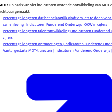
MDT:
Op basis van vier indicatoren wordt de ontwikkeling van MDT 
zichtbaar gemaakt.
Percentage jongeren dat het belangrijk vindt om iets te doen voor
samenleving | Indicatoren Funderend Onderwijs | OCW in cijfers
Percentage jongeren talentontwikkeling | Indicatoren Funderend 
cijfers
Percentage jongeren ontmoetingen | Indicatoren Funderend Onderw
Aantal gestarte MDT-trajecten | Indicatoren Funderend Onderwijs |