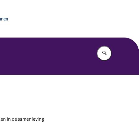
ur en
Vul in wat u z
oen in de samenleving