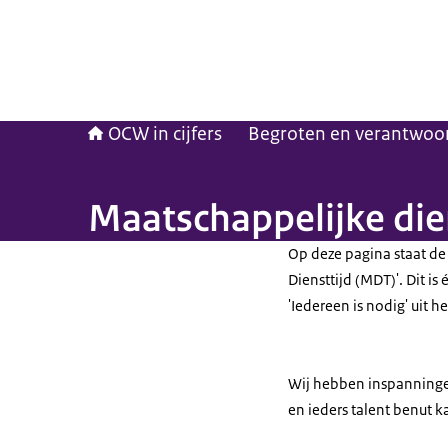
OCW in cijfers
Begroten en verantwoo
Maatschappelĳke die
Op deze pagina staat de
Diensttijd (MDT)'. Dit is
'Iedereen is nodig' uit 
Wij hebben inspanninge
en ieders talent benut 