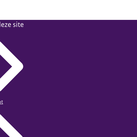
eze site
ht