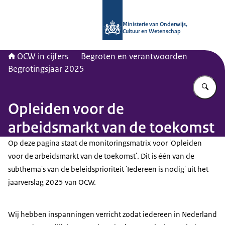
Naar de homepage van OCW in cijfer
Ministerie van Onderwijs,
Cultuur en Wetenschap
OCW in cijfers
Begroten en verantwoorden
Begrotingsjaar 2025
Vu
Opleiden voor de
arbeidsmarkt van de toekomst
Op deze pagina staat de monitoringsmatrix voor 'Opleiden
voor de arbeidsmarkt van de toekomst'. Dit is één van de
subthema's van de beleidsprioriteit 'Iedereen is nodig' uit het
jaarverslag 2025 van OCW.
Wij hebben inspanningen verricht zodat iedereen in Nederland