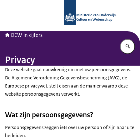
Naar de homepage van OCW in cijfer
Ministerie van Onderwijs,
Cultuur en Wetenschap
OCW in cijfers
Vu
Privacy
Deze website gaat nauwkeurig om met uw persoonsgegevens.
De Algemene Verordening Gegevensbescherming (AVG), de
Europese privacywet, stelt eisen aan de manier waarop deze
website persoonsgegevens verwerkt.
Wat zijn persoonsgegevens?
Persoonsgegevens zeggen iets over uw persoon of zijn naar u te
herleiden.