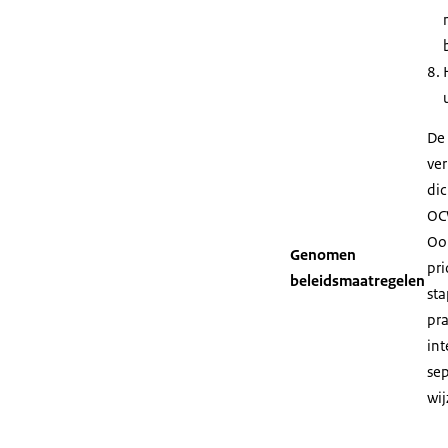
De 
ver
dic
OCW
Ook
Genomen
pri
beleidsmaatregelen
sta
pr
int
sep
wij