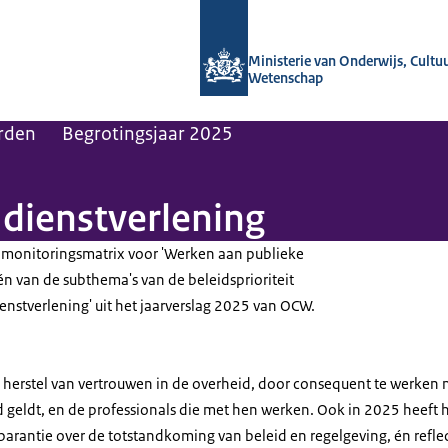
Naar de homepage van OCW in cijfers
Ministerie van Onderwijs, Cultu
Wetenschap
rden
Begrotingsjaar 2025
dienstverlening
 monitoringsmatrix voor 'Werken aan publieke
één van de subthema's van de beleidsprioriteit
enstverlening' uit het jaarverslag 2025 van OCW.
herstel van vertrouwen in de overheid, door consequent te werken 
d geldt, en de professionals die met hen werken. Ook in 2025 heef
arantie over de totstandkoming van beleid en regelgeving, én refle