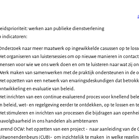
eidsprioriteit: werken aan publieke dienstverlening
 indicatoren:
Onderzoek naar meer maatwerk op ingewikkelde casussen op te los
Het organiseren van luistersessies om op nieuwe manieren in contac
mensen voor wie we ons werk doen en om te luisteren naar wat zij on
Werk maken van samenwerken met de praktijk ondersteunen in de or
Het opzetten van een netwerk van ervaringsdeskundigen dat betrokk
ontwikkeling en evaluatie van beleid.
Het inrichten van een continue evaluerend proces voor knellend bel
in beleid, wet- en regelgeving eerder te ontdekken, op te lossen en 
Het stimuleren en inrichten van processen die bijdragen aan openhei
navolgbaarheid in ons handelen als ambtenaren
Lerend OCW: het opzetten van een project - naar aanleiding van de 
Uitwonendenbeurs (CUB)- om inzichtelijk te maken in welke regeling