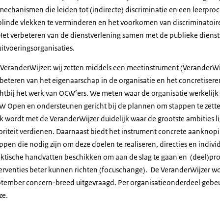
mechanismen die leiden tot (indirecte) discriminatie en een leerpro
blinde vlekken te verminderen en het voorkomen van discriminatoi
Het verbeteren van de dienstverlening samen met de publieke dienstv
uitvoeringsorganisaties.
VeranderWijzer: wij zetten middels een meetinstrument (VeranderWij
beteren van het eigenaarschap in de organisatie en het concretisere
htbij het werk van OCW’ers. We meten waar de organisatie werkelijk
 Open en ondersteunen gericht bij de plannen om stappen te zetten
 wordt met de VeranderWijzer duidelijk waar de grootste ambities 
oriteit verdienen. Daarnaast biedt het instrument concrete aankno
ppen die nodig zijn om deze doelen te realiseren, directies en indi
aktische handvatten beschikken om aan de slag te gaan en (deel)p
erventies beter kunnen richten (focuschange). De VeranderWijzer word
tember concern-breed uitgevraagd. Per organisatieonderdeel gebeu
ze.