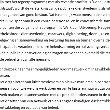
lijn met het regeerprogramma met als zevende hoofdstuk 'Goed Best
htstaat’, wordt de versterking van de publieke dienstverlening als v
 het geheel van goed bestuur. Dat is namelijk waar mensen de over
rkt OCW Open vanuit een coördinerende rol en in concernbrede sa
rachten die volgen uit het programma Werk aan Uitvoering. Het geeft
rheidsbrede dienstverlening, maatwerk, digitalisering, doenlijke en
elgeving en samenwerking en besturing tussen en binnen overheidso
ticipatie te verankeren in onze beleidsvorming en -uitvoering, verbe
 de publieke dienstverlening en zorgen we voor een overheid die re
 de behoeften van alle mensen.
Onderzoek naar meer mogelijkheden voor maatwerk om ingewikkeld
lossen.
Het organiseren van luistersessies om op nieuwe manieren in contac
mensen voor wie we ons werk doen en om te luisteren naar wat zij on
Werk maken van samenwerken met de praktijk ondersteunen in de or
Het opzetten van een netwerk van ervaringsdeskundigen dat betrokk
ontwikkeling en evaluatie van beleid.