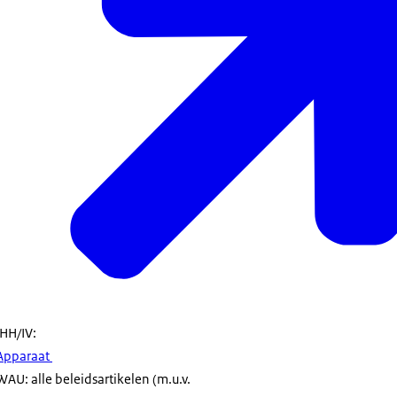
IHH/IV:
Apparaat
WAU: alle beleidsartikelen (m.u.v.