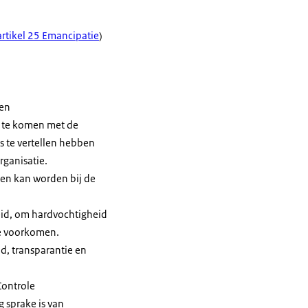
artikel 25 Emancipatie
)
sen
t te komen met de
s te vertellen hebben
ganisatie.
en kan worden bij de
eid, om hardvochtigheid
te voorkomen.
d, transparantie en
Controle
 sprake is van