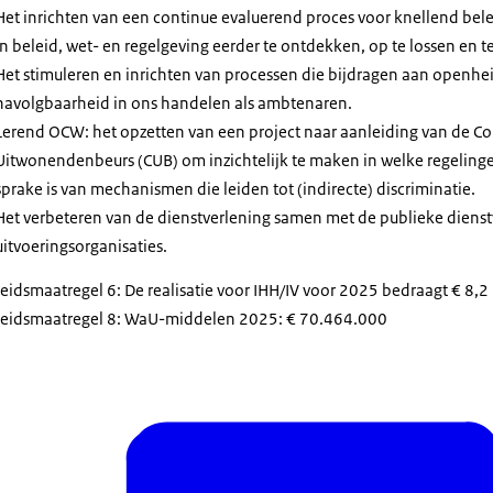
Het inrichten van een continue evaluerend proces voor knellend bel
in beleid, wet- en regelgeving eerder te ontdekken, op te lossen en 
Het stimuleren en inrichten van processen die bijdragen aan openhei
navolgbaarheid in ons handelen als ambtenaren.
Lerend OCW: het opzetten van een project naar aanleiding van de Co
Uitwonendenbeurs (CUB) om inzichtelijk te maken in welke regelin
sprake is van mechanismen die leiden tot (indirecte) discriminatie.
Het verbeteren van de dienstverlening samen met de publieke dienstv
uitvoeringsorganisaties.
eidsmaatregel 6: De realisatie voor IHH/IV voor 2025 bedraagt € 8,2
leidsmaatregel 8: WaU-middelen 2025: € 70.464.000