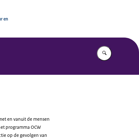
ur en
Vul in wat u z
met en vanuit de mensen
t het programma OCW
ctie op de gevolgen van