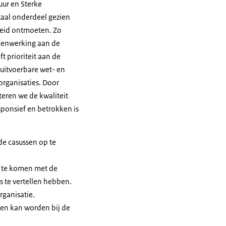
uur en Sterke
itaal onderdeel gezien
heid ontmoeten. Zo
menwerking aan de
 prioriteit aan de
 uitvoerbare wet- en
rganisaties. Door
teren we de kwaliteit
sponsief en betrokken is
e casussen op te
t te komen met de
s te vertellen hebben.
ganisatie.
en kan worden bij de