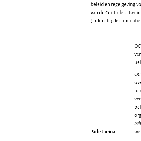
beleid en regelgeving v
van de Controle Uitwone
(indirecte) discriminatie
OCW
ver
Bel
OC
ove
be
ver
bel
org
bak
Sub-thema
we