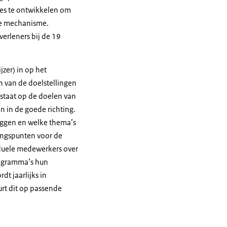
ces te ontwikkelen om
re mechanisme.
erleners bij de 19
zer) in op het
n van de doelstellingen
 staat op de doelen van
 in de goede richting.
liggen en welke thema’s
pingspunten voor de
viduele medewerkers over
rogramma’s hun
t jaarlijks in
rt dit op passende