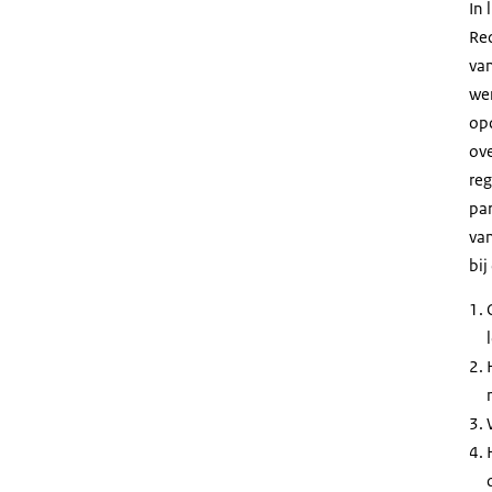
In 
Rec
van
we
opd
ove
reg
par
van
bij