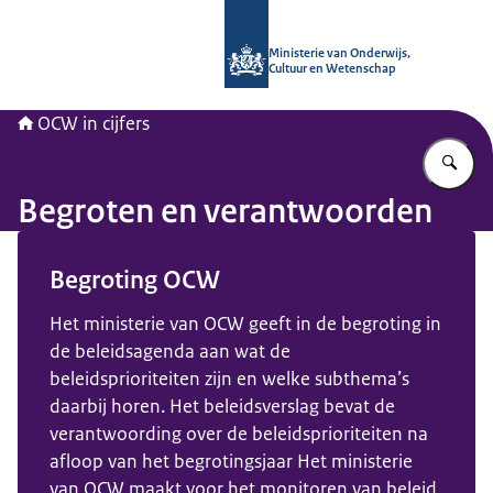
Naar de homepage van OCW in cijfer
Ministerie van Onderwijs,
Cultuur en Wetenschap
OCW in cijfers
Vu
Begroten en verantwoorden
Beeld: © Rijksoverheid
Begroting OCW
Het ministerie van OCW geeft in de begroting in
de beleidsagenda aan wat de
beleidsprioriteiten zijn en welke subthema’s
daarbij horen. Het beleidsverslag bevat de
verantwoording over de beleidsprioriteiten na
afloop van het begrotingsjaar Het ministerie
van OCW maakt voor het monitoren van beleid