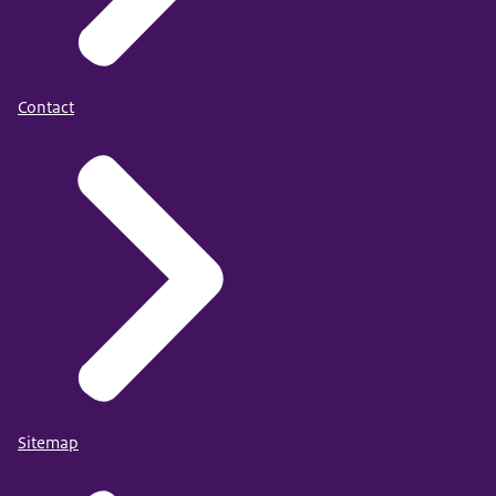
Contact
RPO - Jaarverslagen (stichtingrpo.nl)
Definitie: percentage Nederlanders dat jaarlijks wordt
bereikt door media-aanbod van de RPO
Sitemap
Data beschikbaar in: jaarlijks in juni
Gepubliceerd in het CMS: 1 juli 2025