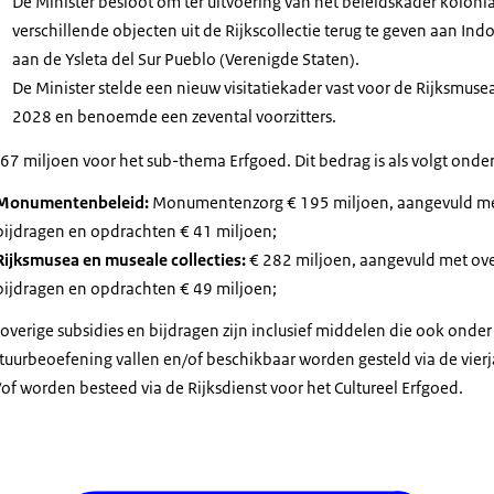
De Minister besloot om ter uitvoering van het beleidskader kolonia
verschillende objecten uit de Rijkscollectie terug te geven aan Ind
aan de Ysleta del Sur Pueblo (Verenigde Staten).
De Minister stelde een nieuw visitatiekader vast voor de Rijksmus
2028 en benoemde een zevental voorzitters.
67 miljoen voor het sub-thema Erfgoed. Dit bedrag is als volgt onder
Monumentenbeleid:
Monumentenzorg € 195 miljoen, aangevuld met
bijdragen en opdrachten € 41 miljoen;
Rijksmusea en museale collecties:
€ 282 miljoen, aangevuld met over
bijdragen en opdrachten € 49 miljoen;
overige subsidies en bijdragen zijn inclusief middelen die ook onde
tuurbeoefening vallen en/of beschikbaar worden gesteld via de vierjaa
of worden besteed via de Rijksdienst voor het Cultureel Erfgoed.