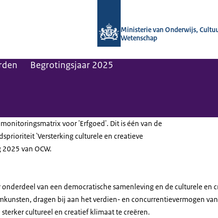
Naar de homepage van OCW in cijfers
Ministerie van Onderwijs, Cultu
Wetenschap
rden
Begrotingsjaar 2025
monitoringsmatrix voor 'Erfgoed'. Dit is één van de
prioriteit 'Versterking culturele en creatieve
lag 2025 van OCW.
r onderdeel van een democratische samenleving en de culturele en cre
mkunsten, dragen bĳ aan het verdien- en concurrentievermogen va
terker cultureel en creatief klimaat te creëren.