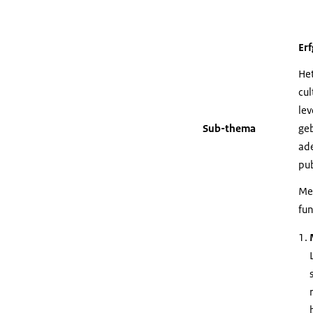
Er
Het
cul
lev
Sub-thema
geb
ade
pu
Met
fu