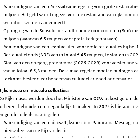
Aankondiging van een Rijkssubsidieregeling voor grote restauratie
miljoen. Het geld wordt ingezet voor de restauratie van rijksmonum
woonhuis worden aangemerkt.
Ophoging van de Subsidie instandhouding monumenten (Sim) met 
miljoen (waarvan € 5 miljoen voor grote kerkgebouwen).
Aankondiging van een leenfaciliteit voor grote restauraties bij het
Restauratiefonds (NRF) van in totaal € 45 miljoen, te starten in 20
Start van een driejarig programma (2026-2028) voor versterking 
van in totaal € 6,8 miljoen. Deze maatregelen moeten bijdragen a
toekomstbestendiger beheer van cultureel erfgoed onder water.
Rijksmusea en museale collecties:
De Rijksmusea worden door het Ministerie van OCW bekostigd om de R
beheren, behouden en toegankelijk te maken. In 2025 is hieraan inv
volgende beleidsmaatregelen:
Aankondiging van een nieuw Rijksmuseum: Panorama Mesdag, dat
nieuw deel van de Rijkscollectie.