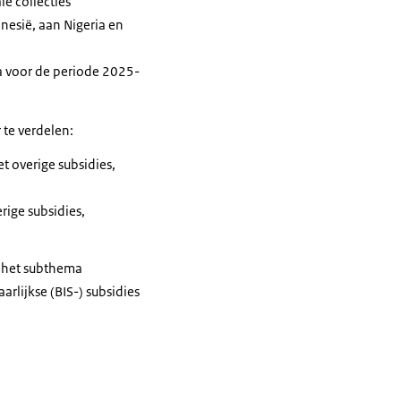
le collecties
onesië, aan Nigeria en
ea voor de periode 2025-
 te verdelen:
 overige subsidies,
ige subsidies,
r het subthema
rlijkse (BIS-) subsidies