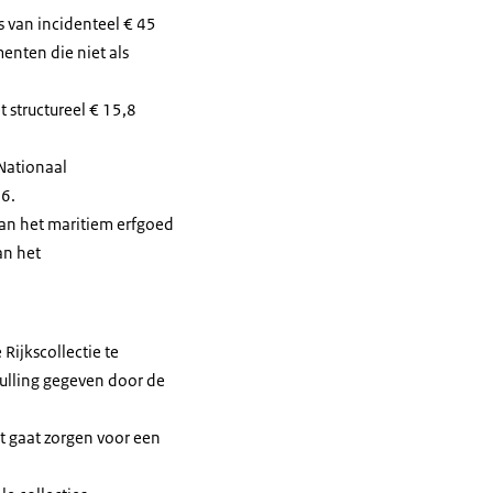
s van incidenteel € 45
enten die niet als
structureel € 15,8
 Nationaal
26.
van het maritiem erfgoed
an het
ijkscollectie te
ulling gegeven door de
 gaat zorgen voor een