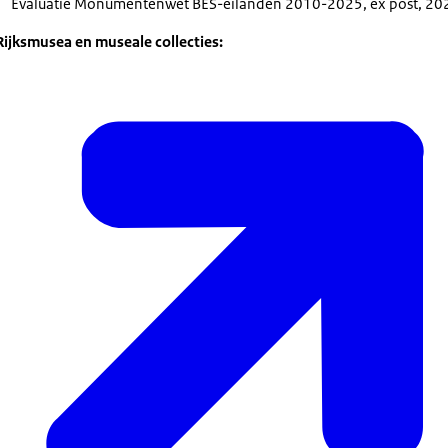
Evaluatie Monumentenwet BES-eilanden 2010-2025, ex post, 202
Rijksmusea en museale collecties: