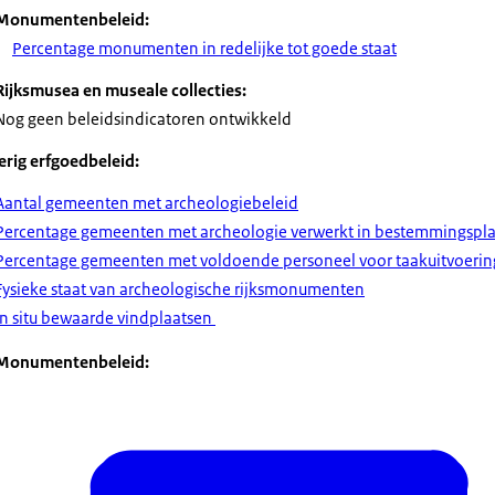
Monumentenbeleid:
Percentage monumenten in redelijke tot goede staat
Rijksmusea en museale collecties:
Nog geen beleidsindicatoren ontwikkeld
erig erfgoedbeleid:
Aantal gemeenten met archeologiebeleid
Percentage gemeenten met archeologie verwerkt in bestemmingspl
Percentage gemeenten met voldoende personeel voor taakuitvoerin
Fysieke staat van archeologische rijksmonumenten
In situ bewaarde vindplaatsen
Monumentenbeleid: