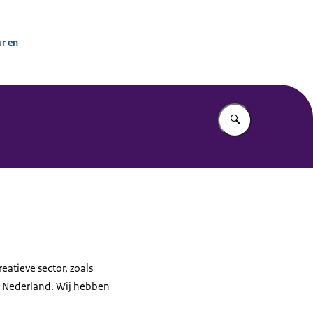
ur en
Vul in wat u z
atieve sector, zoals
n Nederland. Wij hebben