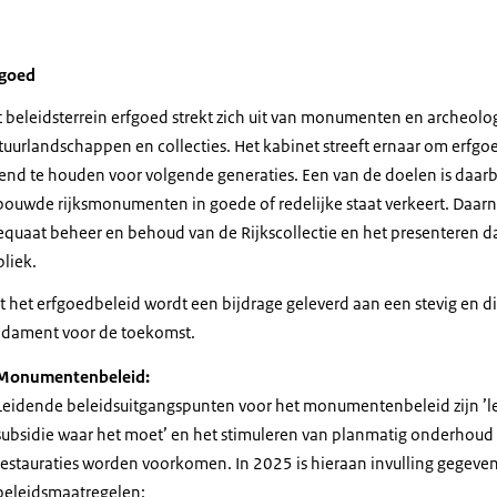
fgoed
 beleidsterrein erfgoed strekt zich uit van monumenten en archeolog
tuurlandschappen en collecties. Het kabinet streeft ernaar om erfgo
end te houden voor volgende generaties. Een van de doelen is daarb
ouwde rijksmonumenten in goede of redelijke staat verkeert. Daarn
quaat beheer en behoud van de Rijkscollectie en het presenteren 
bliek.
 het erfgoedbeleid wordt een bijdrage geleverd aan een stevig en di
ndament voor de toekomst.
Monumentenbeleid:
Leidende beleidsuitgangspunten voor het monumentenbeleid zijn ’l
subsidie waar het moet’ en het stimuleren van planmatig onderhou
restauraties worden voorkomen. In 2025 is hieraan invulling gegeve
beleidsmaatregelen: