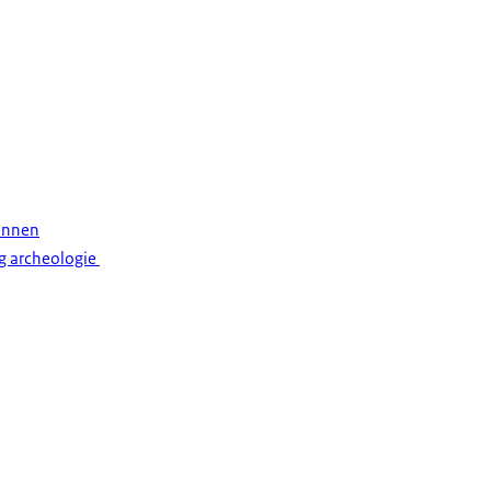
annen
g archeologie