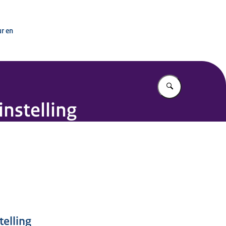
ur en
Vul in wat u z
instelling
telling