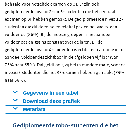
behaald voor hetzelfde examen op 3F. Er zijn ook
gediplomeerde niveau 2- en 3-studenten die het centraal
examen op 3F hebben gemaakt. De gediplomeerde niveau 2-
Kwaliteitsafspraken 2024-2027 / levering 2026 - DUO
studenten die dit doen halen relatief gezien het vaakst een
Open Onderwijsdat
voldoende (86%). Bij de meeste groepen is het aandeel
voldoendes enigszins constant over de jaren. Bij de
Definitie:
gediplomeerde niveau 4-studenten is echter een afname in het
Het aantal studenten dat voor het centraal examen en
aandeel voldoendes zichtbaar in de afgelopen vijf jaar (van
instellingsexamen Nederlands een 5,5 of hoger heeft
75% naar 65%). Dat geldt ook, zij het in mindere mate, voor de
of een vrijstelling heeft op grond van een
niveau 3 studenten die het 3F-examen hebben gemaakt (73%
vooropleiding buiten het mbo, ten opzichte van het
naar 68%).
totaal aantal gediplomeerde studenten.
Vanaf 2024 is er voor gekozen om niet meer random te
Gegevens in een tabel
ontdubbelen. Als er meerdere cijfers worden
Download deze grafiek
opleidingsrichting
2020/2021
2021/2022
2022/2023
2
doorgegeven voor een vak wordt nu het hoogste cijfer
en examenniveau
Metadata
Figuur als PNG
gekozen (als eerste gekeken naar het totaalcijfer, dan
Bron:
niveau 2 - 2f
88%
86%
86%
8
Download CSV-bestand
het CE cijfer, dan het IE cijfer). Bij de aanwezigheid van
Gediplomeerde mbo-studenten die het
niveau 3 - 2f
95%
95%
95%
9
meerdere diploma’s wordt het hoofddiploma gekozen.