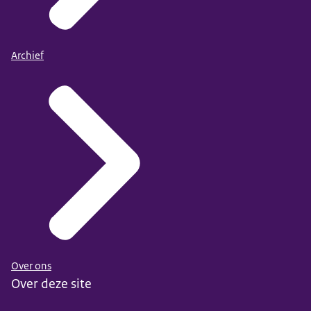
het CE cijfer, dan het IE cijfer). Bij de aanwezigheid van
Gepubliceerd in het CMS: 9 april 2026
meerdere diploma’s wordt het hoofddiploma gekozen.
Dit is ook doorgevoerd voor eerdere jaren, waardoor de
Archief
cijfers niet 100% overeenkomen met de eerder
gepubliceerde gegevens voor de kwaliteitsafspraken.
Kwaliteit van de gegevens:
Het betreft het aantal gediplomeerden waarvan de
geregistreerde examengegevens koppelbaar zijn met
de 1cijfer-diplomabestanden van DUO. Dit aantal komt
niet noodzakelijkerwijs overeen met het werkelijk
aantal gediplomeerden, zoals elders gepubliceerd.
Daarbovenop is geconstateerd dat bij enkele
instellingen de koppeling tussen examengegevens en
de 1cijferdiplomabestanden soms niet te maken is.
Over ons
Deze gegevens ontbreken dan ook in de tabel.
Over deze site
Status van de cijfers: