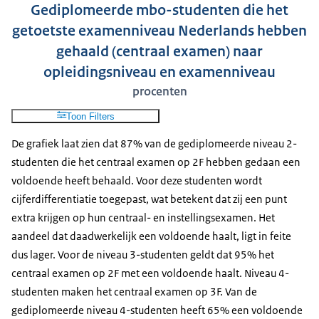
Gediplomeerde mbo-studenten die het
2022-2023
97%
77%
getoetste examenniveau Nederlands hebben
2023-2024
97%
77%
gehaald (centraal examen) naar
2024-2025*
97%
76%
opleidingsniveau en examenniveau
procenten
Toon Filters
De grafiek laat zien dat 87% van de gediplomeerde niveau 2-
studenten die het centraal examen op 2F hebben gedaan een
voldoende heeft behaald. Voor deze studenten wordt
cijferdifferentiatie toegepast, wat betekent dat zij een punt
extra krijgen op hun centraal- en instellingsexamen. Het
aandeel dat daadwerkelijk een voldoende haalt, ligt in feite
dus lager. Voor de niveau 3-studenten geldt dat 95% het
centraal examen op 2F met een voldoende haalt. Niveau 4-
studenten maken het centraal examen op 3F. Van de
gediplomeerde niveau 4-studenten heeft 65% een voldoende