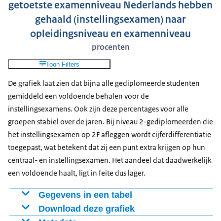
getoetste examenniveau Nederlands hebben
niveau 2 - 3f
87%
88%
88%
8
Dit is ook doorgevoerd voor eerdere jaren, waardoor de
gehaald (instellingsexamen) naar
niveau 3 - 3f
73%
70%
71%
6
cijfers niet 100% overeenkomen met de eerder
niveau 4 - 3f
75%
72%
68%
6
opleidingsniveau en examenniveau
gepubliceerde gegevens voor de kwaliteitsafspraken.
procenten
Kwaliteit van de gegevens:
Toon Filters
Het betreft het aantal gediplomeerden waarvan de
geregistreerde examengegevens koppelbaar zijn met
De grafiek laat zien dat bijna alle gediplomeerde studenten
de 1cijfer-diplomabestanden van DUO. Dit aantal komt
gemiddeld een voldoende behalen voor de
niet noodzakelijkerwijs overeen met het werkelijk
instellingsexamens. Ook zijn deze percentages voor alle
aantal gediplomeerden, zoals elders gepubliceerd.
groepen stabiel over de jaren. Bij niveau 2-gediplomeerden die
Daarbovenop is geconstateerd dat bij enkele
het instellingsexamen op 2F afleggen wordt cijferdifferentiatie
instellingen de koppeling tussen examengegevens en
toegepast, wat betekent dat zij een punt extra krijgen op hun
de 1cijferdiplomabestanden soms niet te maken is.
centraal- en instellingsexamen. Het aandeel dat daadwerkelijk
Deze gegevens ontbreken dan ook in de tabel.
een voldoende haalt, ligt in feite dus lager.
Status van de cijfers:
Gegevens in een tabel
De gegevens over het meest recente verslagjaar zijn
Download deze grafiek
opleidingsrichting
2020-
2021-
2022-
2023-
2024-
voorlopig. De overige zijn definitief.