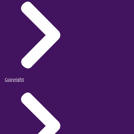
De gegevens over het meest recente verslagjaar zijn
voorlopig. De overige zijn definitief.
Data beschikbaar in: Jaarlijks in maart/april
Gepubliceerd in het CMS: 9 april 2026
Copyright