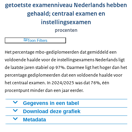
getoetste examenniveau Nederlands hebben
gehaald; centraal examen en
instellingsexamen
procenten
Toon Filters
Het percentage mbo-gediplomeerden dat gemiddeld een
voldoende haalde voor de instellingsexamens Nederlands ligt
de laatste jaren stabiel op 97%. Daarmee ligt het hoger dan het
percentage gediplomeerden dat een voldoende haalde voor
het centraal examen. In 2024/2025 was dat 76%, één
procentpunt minder dan een jaar eerder.
Gegevens in een tabel
Download deze grafiek
Studiejaar
Instellingsexamen
Centraal examen
Metadata
2020-2021
97%
82%
Figuur als PNG
Bron:
2021-2022
97%
79%
Download CSV-bestand