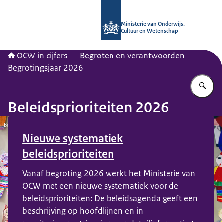
Naar de homepage van OCW in cijfer
Ministerie van Onderwijs,
Cultuur en Wetenschap
OCW in cijfers
Begroten en verantwoorden
Begrotingsjaar 2026
Vu
Beleidsprioriteiten 2026
Beeld: © ANP: / Richard Brocken
Nieuwe systematiek
beleidsprioriteiten
Vanaf begroting 2026 werkt het Ministerie van
OCW met een nieuwe systematiek voor de
beleidsprioriteiten: De beleidsagenda geeft een
beschrijving op hoofdlijnen en in