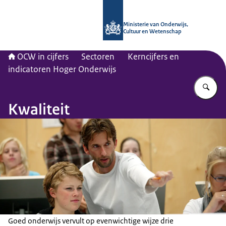
Naar de homepage van OCW in cijfer
Ministerie van Onderwijs,
Cultuur en Wetenschap
OCW in cijfers
Sectoren
Kerncijfers en
indicatoren Hoger Onderwijs
Vu
Kwaliteit
Goed onderwijs vervult op evenwichtige wijze drie