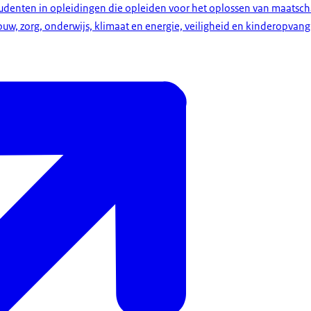
udenten in opleidingen die opleiden voor het oplossen van maatsch
w, zorg, onderwijs, klimaat en energie, veiligheid en kinderopvang