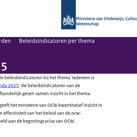
Naar de homepage van OCW in cijfers
Ministerie van Onderwijs, Cultu
Wetenschap
rden
Beleidsindicatoren per thema
25
e beleidsindicatoren bij het thema 'Iedereen is
enda 2025
. De beleidsindicatoren van de
fzonderlijk geven samen inzicht in het thema.
eeft het ministerie van OCW kwantitatief inzicht in
 effectiviteit van het beleid van de ocw-
peld aan de begrotingcyclus van OCW.