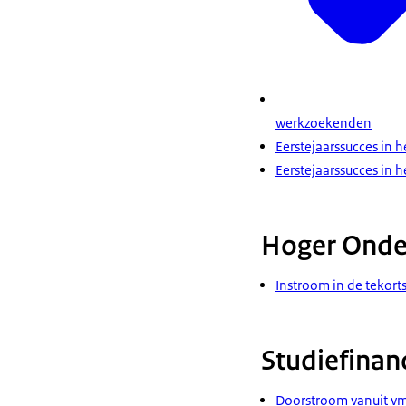
werkzoekenden
Eerstejaarssucces in h
Eerstejaarssucces in 
Hoger Onde
Instroom in de tekor
Studiefinan
Doorstroom vanuit v