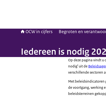
OCW in cijfers
Begroten en verantwoo
Iedereen is nodig 20
Op deze pagina vindt u d
nodig
'
uit de
Beleidsag
verschillende sectoren a
Met beleidsindicatoren g
de voortgang, werking en
beleidsterreinen gekop