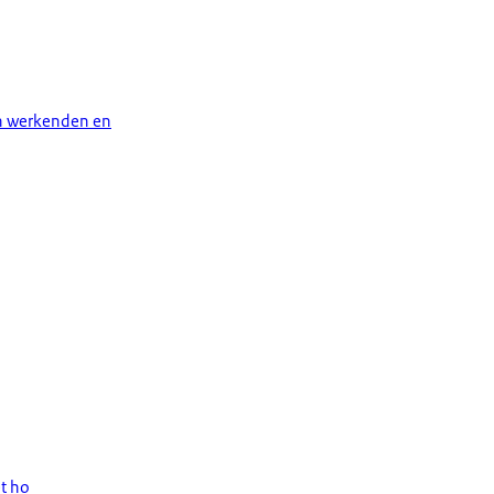
an werkenden en
t ho