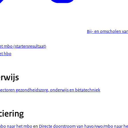
Bij- en omscholen v
et mbo (startersresultaat)
het hbo
rwijs
tsectoren gezondheidszorg, onderwijs en bètatechniek
ciering
mbo naar het mbo
en
Directe doorstroom van havo/vwo/mbo naar he