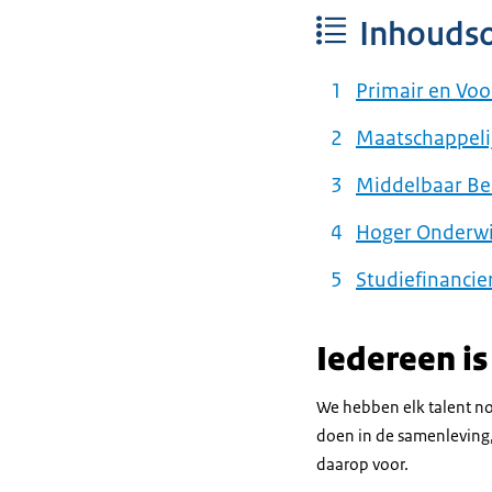
Inhouds
Primair en Voo
Maatschappelij
Middelbaar Be
Hoger Onderwi
Studiefinancie
Iedereen i
We hebben elk talent n
doen in de samenleving,
daarop voor.