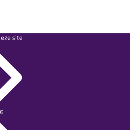
eze site
ht