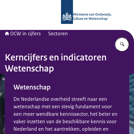
Naar de homepage van OCW in cijfer
Ministerie van Onderwijs,
Cultuur en Wetenschap
OCW in cijfers
Sectoren
Vu
Kerncijfers en indicatoren
Wetenschap
Beeld: © ANP
Wetenschap
De Nederlandse overheid streeft naar een
wetenschap met een stevig fundament voor
een meer wendbare kennissector, het beter en
vaker inzetten van de beschikbare kennis voor
Nederland en het aantrekken, opleiden en