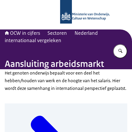
Naar de homepage van OCW in cijfer
Ministerie van Onderwijs,
Cultuur en Wetenschap
OCW in cijfers
Sectoren
Nederland
internationaal vergeleken
Vu
Aansluiting arbeidsmarkt
Het genoten onderwijs bepaalt voor een deel het
hebben/houden van werk en de hoogte van het salaris. Hier
wordt deze samenhang in internationaal perspectief geplaatst.