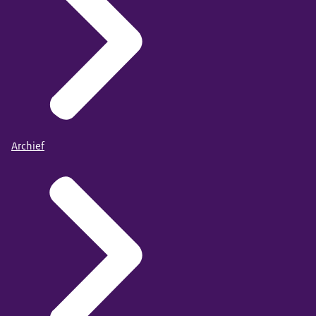
OECD Handbook for Internationally Comparative
Education Statistics
Bron: EAG 2025, tabel A3.3
Beschikbaar: 9 september 2025
Publicatiedatum: 9 september 2025
Archief