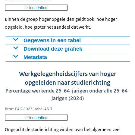
FRA
55%
75%
72%
Toon Filters
OESO
60%
78%
83%
Binnen de groep hoger opgeleiden geldt ook: hoe hoger
EU25
57%
78%
82%
opgeleid, hoe groter het aandeel dat werkt.
Gegevens in een tabel
Download deze grafiek
Land
Associate degree
Bachelor
Master
PhD
Metadata
NLD
90%
89%
92%
94%
Figuur als PNG
Definitie: Employed individuals are those who, during
VK
83%
87%
89%
90%
Download CSV-bestand
Werkgelegenheidscijfers van hoger
the survey reference week: i) were working for pay or
VS
78%
83%
86%
91%
profit for at least one hour; or ii) had a job but were
opgeleiden naar studierichting
FIN
83%
88%
91%
temporarily not at work. The employment rate refers to
Percentage werkende 25-64-jarigen onder alle 25-64-
DUI
90%
88%
89%
93%
the number of persons in employment as a percentage
jarigen (2024)
DEN
87%
87%
91%
94%
of the working-age population.
BEL
82%
86%
90%
91%
Bron: EAG 2025, tabel A3.3
Zie ook de
FRA
86%
85%
90%
93%
Toon Filters
OESO
83%
86%
90%
93%
Ongeacht de studierichting vinden over het algemeen veel
EU25
83%
86%
90%
94%