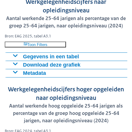
Werkgelegenheidscijfers naar
opleidingsniveau
Aantal werkende 25-64 jarigen als percentage van de
groep 25-64 jarigen, naar opleidingsniveau (2024)
Bron: EAG 2025, tabel A3.1
Toon Filters
Gegevens in een tabel
Download deze grafiek
Lager dan hoger
Hoger
Mbo-
Land
secundair
secundair
4
Metadata
Figuur als PNG
Definitie: Employed individuals are those who, during
NLD
68%
84%
89%
Download CSV-bestand
Werkgelegenheidscijfers hoger opgeleiden
the survey reference week: i) were working for pay or
VK
63%
81%
profit for at least one hour; or ii) had a job but were
naar opleidingsniveau
VS
58%
70%
temporarily not at work. The employment rate refers to
Aantal werkende hoog opgeleide 25-64 jarigen als
FIN
52%
76%
96%
the number of persons in employment as a percentage
percentage van de groep hoog opgeleide 25-64
DUI
66%
82%
87%
of the working-age population.
jarigen, naar opleidingsniveau (2024)
DEN
61%
82%
91%
Zie ook de
BEL
49%
73%
86%
Bron: EAG 2024, tabel A3.1