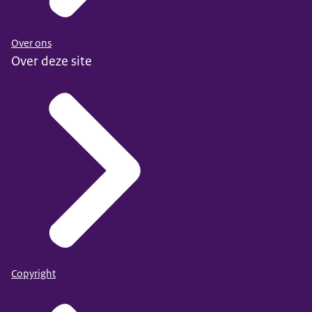
Over ons
OECD Handbook for Internationally Comparative
Over deze site
Education Statistics
Bron: EAG 2025, tabel A3.12 (web only)
Beschikbaar: 9 september 2025
Publicatiedatum: 9 september 2025
Copyright