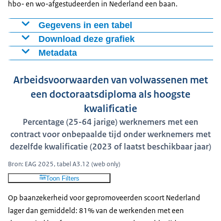
hbo- en wo-afgestudeerden in Nederland een baan.
Gegevens in een tabel
Download deze grafiek
Kunst en
W
publicatie op de website van de OESO
en
geesteswetenschappen,
t
Metadata
Figuur als PNG
Bedrijfskunde
Land
Educatie
sociale wetenschappen,
e
Definitie: Employed individuals are those who, during
Download CSV-bestand
en rechten
journalistiek en
e
Arbeidsvoorwaarden van volwassenen met
the survey reference week: i) were working for pay or
informatie
profit for at least one hour; or ii) had a job but were
een doctoraatsdiploma als hoogste
temporarily not at work. The employment rate refers to
NLD
90%
89%
92%
9
kwalificatie
the number of persons in employment as a percentage
VK
83%
83%
84%
8
Percentage (25-64 jarige) werknemers met een
of the working-age population.
VS
contract voor onbepaalde tijd onder werknemers met
FIN
89%
86%
87%
9
dezelfde kwalificatie (2023 of laatst beschikbaar jaar)
Zie ook de
DUI
88%
85%
89%
9
Bron: EAG 2025, tabel A3.12 (web only)
DEN
90%
84%
90%
8
Toon Filters
BEL
89%
86%
87%
9
Op baanzekerheid voor gepromoveerden scoort Nederland
FRA
89%
83%
86%
9
lager dan gemiddeld: 81% van de werkenden met een
OESO
87%
84%
87%
8