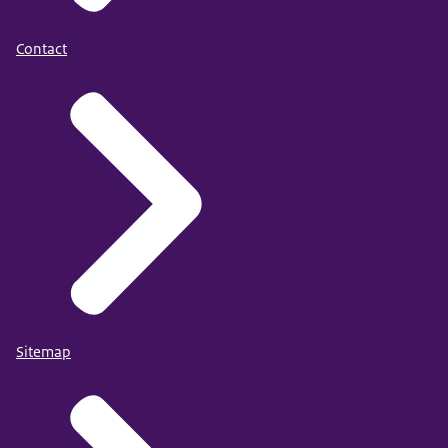
Contact
OECD Handbook for Internationally Comparative
Education Statistics
Bron: EAG 2025, tabel A3.1
Beschikbaar: 9 september 2025
Publicatiedatum: 9 september 2025
Sitemap
publicatie op de website van de OESO
en