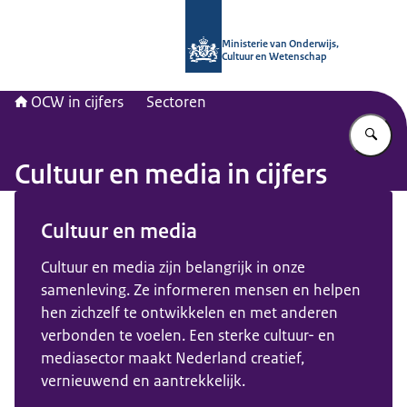
Naar de homepage van OCW in cijfer
Ministerie van Onderwijs,
Cultuur en Wetenschap
OCW in cijfers
Sectoren
Vu
Cultuur en media in cijfers
Beeld: © OCW
Cultuur en media
Cultuur en media zijn belangrijk in onze
samenleving. Ze informeren mensen en helpen
hen zichzelf te ontwikkelen en met anderen
verbonden te voelen. Een sterke cultuur- en
mediasector maakt Nederland creatief,
vernieuwend en aantrekkelijk.