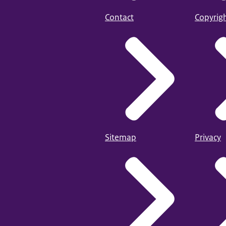
0-4,49) en ‘zeer positief’ (4,50-5,00). Als van de items per split-run
Contact
Copyrig
zijn de Cronbach’s alpha’s 0,87 en 0,87.
personen moeten hun leven kunnen leiden zoals zij dat willen.
ner zou vertellen dat diegene transgender is, verbreek ik de relatie.
de vriendschap met iemand als blijkt dat diegene transgender is.
 zijn meer mensen transgender. Ik vind het een modeverschijnsel o
 personen moeten over hun eigen lichaam kunnen beslissen.
en probleem vinden als mijn kind op school les krijgt van een transg
 niet om met mensen die transgender zijn.
relatie willen hebben met een transgender persoon.
Sitemap
Privacy
 mannen zijn geen echte mannen.
vrouwen zijn geen echte vrouwen.
r in: tweejaarlijks
n het CMS: