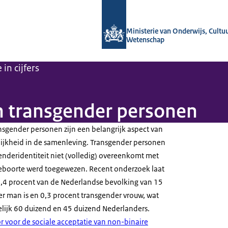
Naar de homepage van OCW in cijfers
Ministerie van Onderwijs, Cultu
Wetenschap
in cijfers
an transgender personen
nsgender personen zijn een belangrijk aspect van
elijkheid in de samenleving. Transgender personen
enderidentiteit niet (volledig) overeenkomt met
 geboorte werd toegewezen. Recent onderzoek laat
 0,4 procent van de Nederlandse bevolking van 15
er man is en 0,3 procent transgender vrouw, wat
lijk 60 duizend en 45 duizend Nederlanders.
r voor de sociale acceptatie van non-binaire