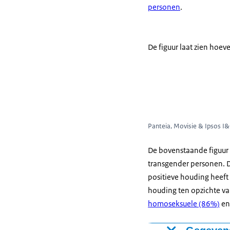
personen
.
De figuur laat zien hoev
Panteia, Movisie & Ipsos I
De bovenstaande figuur 
transgender personen. De
positieve houding heeft 
houding ten opzichte v
homoseksuele (86%)
e