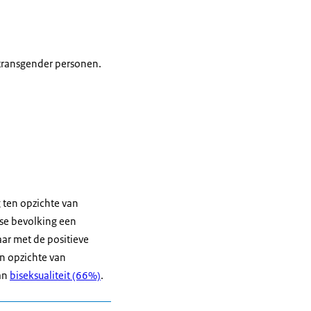
n transgender personen.
 ten opzichte van
dse bevolking een
aar met de positieve
en opzichte van
an
biseksualiteit (66%)
.