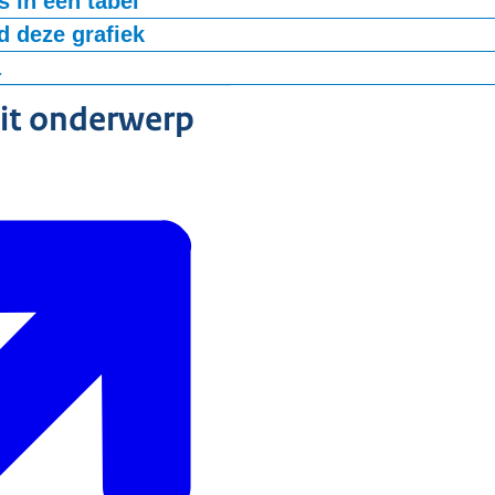
 in een tabel
 deze grafiek
a
-bestand
dit onderwerp