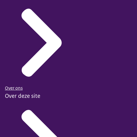
kunnen beslissen.
Ik vind het raar als mensen biologisch niet in het
plaatje van man of vrouw passen.
Data beschikbaar in: tweejaarlijks
Gepubliceerd in het CMS: 10 juni 2026
Over ons
Over deze site