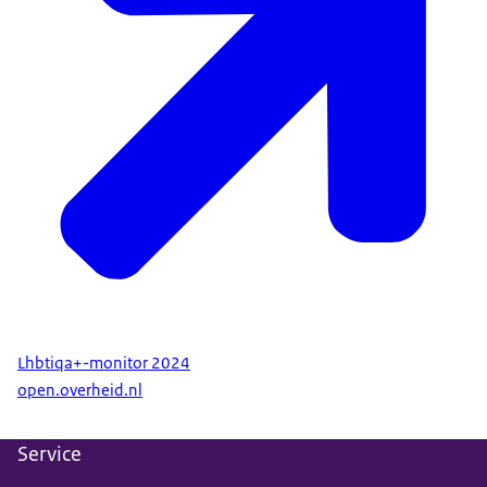
Lhbtiqa+-monitor 2024
open.overheid.nl
Panteia, Movisie & Ipsos I&O. (2024). Lhbtiqa+-
monitor 2024. Zoetermeer: Panteia
.
Service
Definitie: