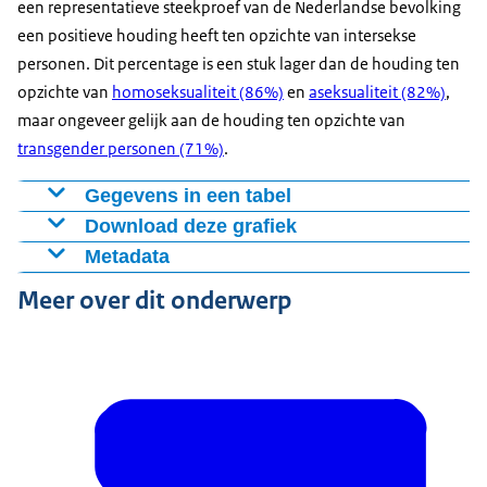
een representatieve steekproef van de Nederlandse bevolking
een positieve houding heeft ten opzichte van intersekse
personen. Dit percentage is een stuk lager dan de houding ten
opzichte van
homoseksualiteit (86%)
en
aseksualiteit (82%)
,
maar ongeveer gelijk aan de houding ten opzichte van
transgender personen (71%)
.
Gegevens in een tabel
Download deze grafiek
Oordeel
2024
Metadata
positief
72
Figuur als PNG
Bron:
neutraal
23
Meer over dit onderwerp
Download CSV-bestand
negatief
5