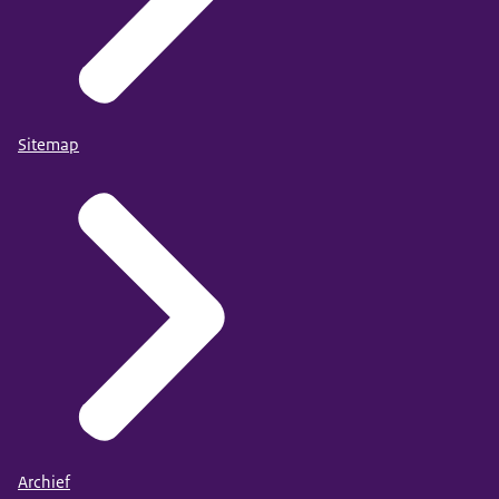
3,49), ‘positief’ (3,50-4,49) en ‘zeer positief’ (4,50-
5,00). Als van de items, die allemaal aan alle
respondenten zijn voorgelegd, een schaal wordt
geconstrueerd, is de Cronbach’s alpha 0,87.
Ik ga liever niet om met mensen die intersekse zijn.
Sitemap
Als mijn partner zou vertellen dat diegene intersekse
is, verbreek ik de relatie.
Ik zou geen relatie willen hebben met een intersekse
persoon.
Intersekse kinderen moeten met medische
behandelingen gewone mannen of vrouwen
worden.
Als ik een baby had die intersekse was, en er was
geen medische reden om te opereren, dan zou ik
hiermee wachten totdat het kind hierover zelf kan
beslissen.
Archief
Intersekse personen moeten over hun eigen lichaam