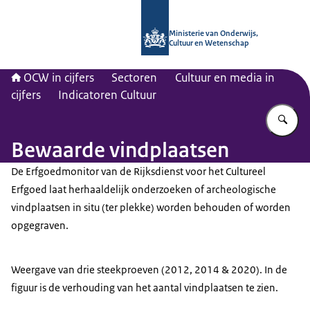
Naar de homepage van OCW in cijfer
Ministerie van Onderwijs,
Cultuur en Wetenschap
OCW in cijfers
Sectoren
Cultuur en media in
cijfers
Indicatoren Cultuur
Vu
Bewaarde vindplaatsen
De Erfgoedmonitor van de Rijksdienst voor het Cultureel
Erfgoed laat herhaaldelijk onderzoeken of archeologische
vindplaatsen in situ (ter plekke) worden behouden of worden
opgegraven.
Weergave van drie steekproeven (2012, 2014 & 2020). In de
figuur is de verhouding van het aantal vindplaatsen te zien.