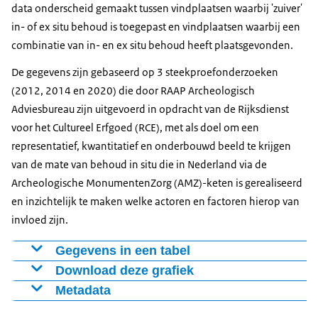
data onderscheid gemaakt tussen vindplaatsen waarbij 'zuiver'
in- of ex situ behoud is toegepast en vindplaatsen waarbij een
combinatie van in- en ex situ behoud heeft plaatsgevonden.
De gegevens zijn gebaseerd op 3 steekproefonderzoeken
(2012, 2014 en 2020) die door RAAP Archeologisch
Adviesbureau zijn uitgevoerd in opdracht van de Rijksdienst
voor het Cultureel Erfgoed (RCE), met als doel om een
representatief, kwantitatief en onderbouwd beeld te krijgen
van de mate van behoud in situ die in Nederland via de
Archeologische MonumentenZorg (AMZ)-keten is gerealiseerd
en inzichtelijk te maken welke actoren en factoren hierop van
invloed zijn.
Gegevens in een tabel
Download deze grafiek
Combinatie
Combinatie
Meting
In situ
Ex situ
zonder in
Vrijgave
Metadata
Figuur als PNG
met in situ
situ
Bron:
Download CSV-bestand