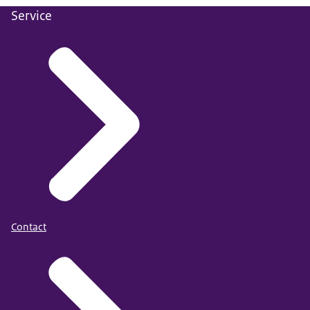
1e
Service
28,10%
3,90%
63,90%
0,20%
3,90%
meting
2e
19,00%
14,20%
65,00%
0,30%
1,50%
meting
3e
17,70%
5,50%
73,60%
0,10%
3,00%
meting
Contact