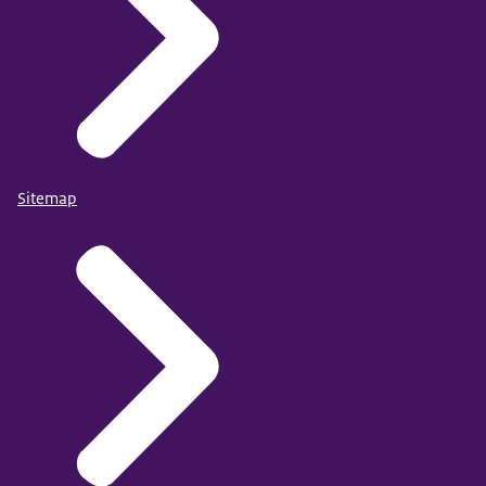
Erfgoedmonitor RCE -> Erfgoedmonitor - Dashboard -
Behoud in situ - Nederland (cultureelerfgoed.nl)
Definitie: verdeling van classificatie van vindplaatsen
Data beschikbaar in: 4-jaarlijks (volgende update
Sitemap
2024)
Gepubliceerd in het CMS: 19 september 2023