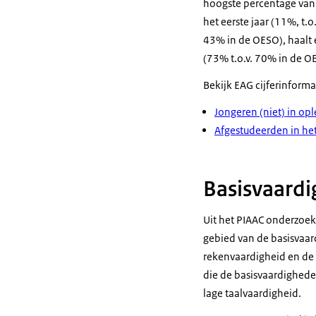
hoogste percentage van 
het eerste jaar (11%, t.
43% in de OESO), haalt 
(73% t.o.v. 70% in de O
Bekijk EAG cijferinforma
Jongeren (niet) in op
Afgestudeerden in he
Basisvaard
Uit het PIAAC onderzoek
gebied van de basisvaar
rekenvaardigheid en de 
die de basisvaardighede
lage taalvaardigheid.