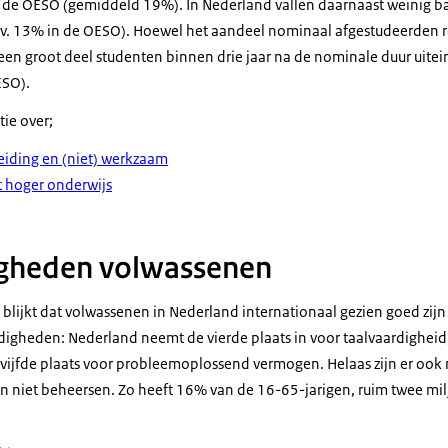
de OESO (gemiddeld 19%). In Nederland vallen daarnaast weinig ba
o.v. 13% in de OESO). Hoewel het aandeel nominaal afgestudeerden rel
een groot deel studenten binnen drie jaar na de nominale duur uitei
ESO).
tie over;
leiding en (niet) werkzaam
t hoger onderwijs
igheden volwassenen
 blijkt dat volwassenen in Nederland internationaal gezien goed zij
digheden: Nederland neemt de vierde plaats in voor taalvaardigheid,
vijfde plaats voor probleemoplossend vermogen. Helaas zijn er ook
n niet beheersen. Zo heeft 16% van de 16-65-jarigen, ruim twee mi