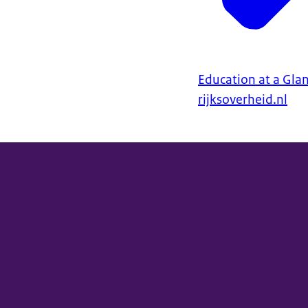
Education at a Gla
rijksoverheid.nl