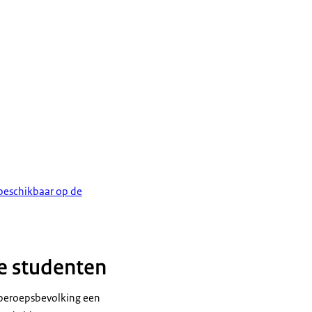
 beschikbaar op de
le studenten
se beroepsbevolking een