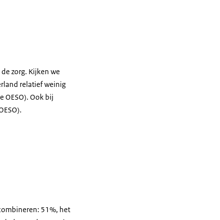
 de zorg. Kijken we
land relatief weinig
de OESO). Ook bij
 OESO).
n combineren: 51%, het