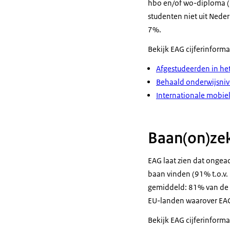
hbo en/of wo-diploma (4
studenten niet uit Nede
7%.
Bekijk EAG cijferinforma
Afgestudeerden in he
Behaald onderwijsni
Internationale mobie
Baan(on)zek
EAG laat zien dat ongea
baan vinden (91% t.o.v
gemiddeld: 81% van de w
EU-landen waarover EAG
Bekijk EAG cijferinforma