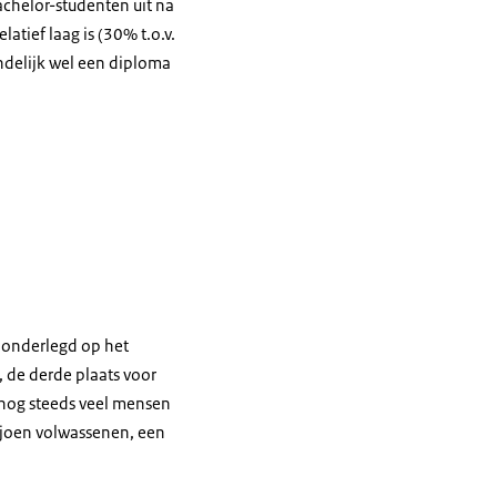
chelor-studenten uit na
atief laag is (30% t.o.v.
ndelijk wel een diploma
n onderlegd op het
 de derde plaats voor
 nog steeds veel mensen
ljoen volwassenen, een