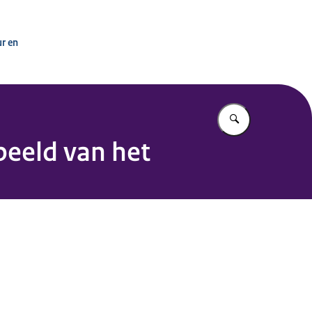
ur en
Vul in wat u z
beeld van het