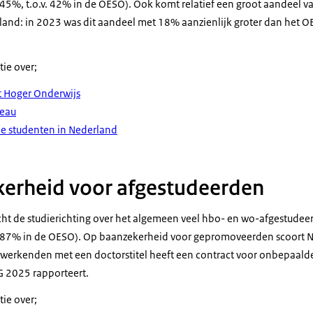
5%, t.o.v. 42% in de OESO). Ook komt relatief een groot aandeel v
rland: in 2023 was dit aandeel met 18% aanzienlijk groter dan het
tie over;
t Hoger Onderwijs
veau
le studenten in Nederland
erheid voor afgestudeerden
cht de studierichting over het algemeen veel hbo- en wo-afgestude
. 87% in de OESO). Op baanzekerheid voor gepromoveerden scoort N
erkenden met een doctorstitel heeft een contract voor onbepaalde t
 2025 rapporteert.
tie over;