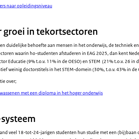
ers naar opleidingsniveau
 groei in tekortsectoren
en duidelijke behoefte aan mensen in het onderwijs, de techniek en
sectoren waarin ho-studenten afstuderen in EAG 2025, dan kent Neder
ctor Educatie (9% t.o.v. 11% in de OESO) en STEM (21% t.o.v. 26 in 
tief weinig doctorstitels in het STEM-domein (30%, t.o.v. 43% in de
tie over;
olwassenen met een diploma in het hoger onderwijs
o-systeem
rland veel 18-tot-24-jarigen studenten hun studie met een (bij)baa