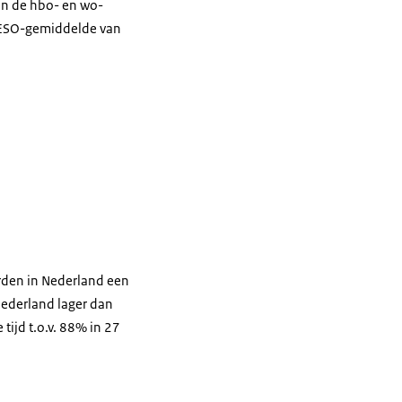
an de hbo- en wo-
 OESO-gemiddelde van
erden in Nederland een
ederland lager dan
ijd t.o.v. 88% in 27