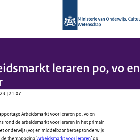
Naar de homepage van OCW in cijfers
Ministerie van Onderwijs, Cultu
Wetenschap
idsmarkt leraren po, vo e
r
23 | 21:07
apportage Arbeidsmarkt voor leraren po, vo en
s rond de arbeidsmarkt voor leraren in het primair
zet onderwijs (vo) en middelbaar beroepsonderwijs
p de themapagina '
Arbeidsmarkt voor leraren
' op