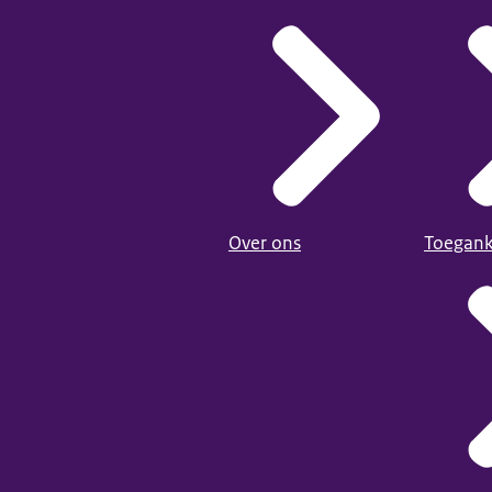
Over ons
Toegank