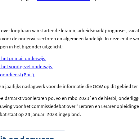
 over loopbaan van startende leraren, arbeidsmarktprognoses, vacat
oor de onderwijssectoren en algemeen landelijk. In deze editie wor
n in het bijzonder uitgelicht:
n het primair onderwijs
n het voortgezet onderwijs
 loondienst (PniL)
n jaarlijks naslagwerk voor de informatie die OCW op dit gebied ter
eidsmarkt voor leraren po, vo en mbo 2023’ en de hierbij onderlig
ouwing voor het Commissiedebat over “Leraren en Lerarenopleiding
at staat op 24 januari 2024 ingepland.