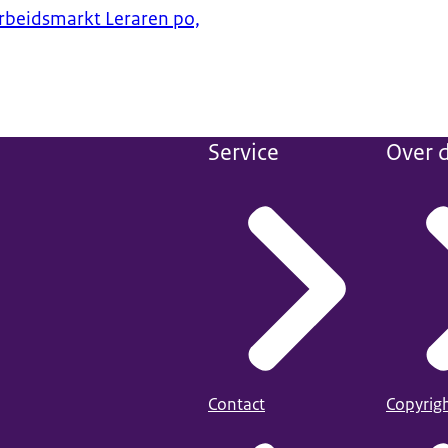
rbeidsmarkt Leraren po,
Service
Over d
Contact
Copyrig