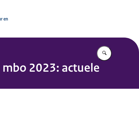
ur en
Vul in wat u z
n mbo 2023: actuele