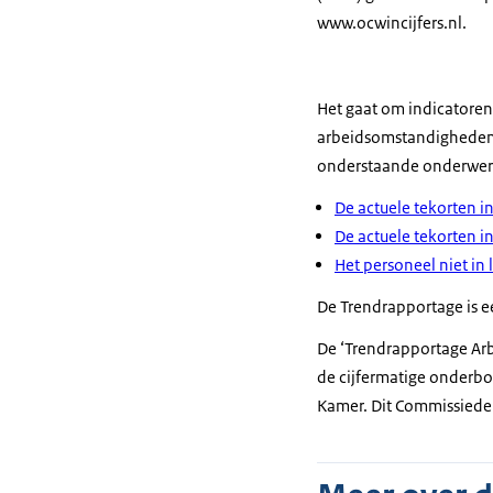
www.ocwincijfers.nl.
Het gaat om indicatoren
arbeidsomstandigheden v
onderstaande onderwerpe
De actuele tekorten i
De actuele tekorten i
Het personeel niet in
De Trendrapportage is ee
De ‘Trendrapportage Arb
de cijfermatige onderb
Kamer. Dit Commissiedeb