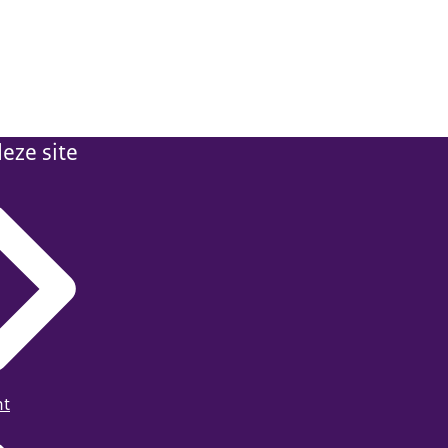
eze site
ht