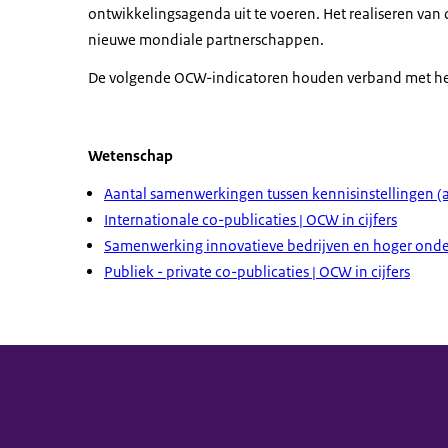
ontwikkelingsagenda uit te voeren. Het realiseren va
nieuwe mondiale partnerschappen.
De volgende OCW-indicatoren houden verband met he
Wetenschap
Aantal samenwerkingen tussen kennisinstellingen (aa
Internationale co-publicaties | OCW in cijfers
Samenwerking innovatieve bedrijven en hoger onderw
Publiek - private co-publicaties | OCW in cijfers