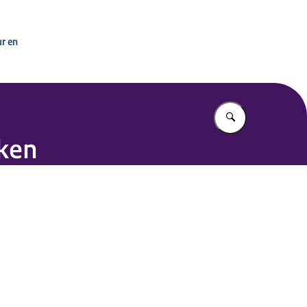
ur en
Vul in wat u z
iken