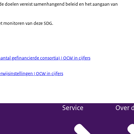
n de doelen vereist samenhangend beleid en het aangaan van
t monitoren van deze SDG.
ntal gefinancierde consortia) | OCW in cijfers
ijsinstellingen | OCW in cijfers
Service
Over d