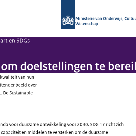
Naar de homepage van OCW in cijfers
Ministerie van Onderwijs, Cultu
Wetenschap
art en SDGs
om doelstellingen te bere
kwaliteit van hun
ttender beeld over
. De Sustainable
enda voor duurzame ontwikkeling voor 2030. SDG 17 richt zich
 capaciteit en middelen te versterken om de duurzame