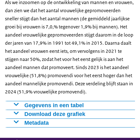
Beschikbaarheid: eenmaal per jaar
Als we inzoomen op de ontwikkeling van mannen en vrouwen,
1998
1779
726
dan zien we dat het aantal vrouwelijke gepromoveerden
Laatste publicatiedatum: 3 juni 2025
1999
1730
744
sneller stijgt dan het aantal mannen (de gemiddeld jaarlijkse
2000
1673
805
groei bij vrouwen is 7,0,% tegenover 1,9% bij mannen). Het
2001
1729
797
aandeel vrouwelijke gepromoveerden stijgt daarom in de loop
2002
1565
984
der jaren van 17,9% in 1991 tot 49,1% in 2015. Daarna daalt
2003
1512
1056
het aandeel vrouwen eerst iets, om vervolgens in 2021 te
2004
1612
1054
stijgen naar 50%, zodat het voor het eerst gelijk is aan het
2005
1781
1098
aandeel mannen dat promoveert. Sinds 2023 is het aandeel
vrouwelijke (51,8%) promovendi voor het eerst hoger dan het
2006
1836
1157
aandeel mannelijke promovendi. Deze verdeling blijft staan in
2007
1839
1321
2024 (51,9% vrouwelijke promovendi).
2008
1873
1341
2009
1928
1373
Gegevens in een tabel
2010
2165
1571
Download deze grafiek
Jaar
% vrouwen
2011
2089
1626
Metadata
1991
17,90%
Figuur als PNG
2012
2225
1815
Bron: CBS
1992
19,90%
Download CSV-bestand
2013
2324
1997