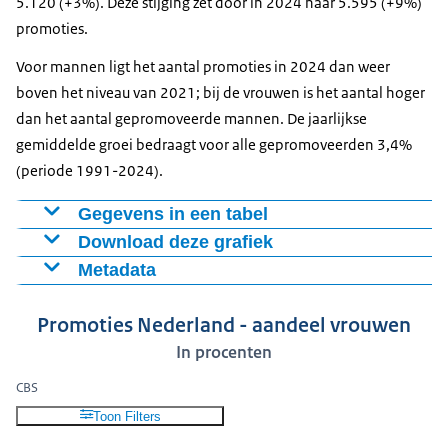
5.120 (+3%). Deze stijging zet door in 2024 naar 5.595 (+9%)
promoties.
Voor mannen ligt het aantal promoties in 2024 dan weer
boven het niveau van 2021; bij de vrouwen is het aantal hoger
dan het aantal gepromoveerde mannen. De jaarlijkse
gemiddelde groei bedraagt voor alle gepromoveerden 3,4%
(periode 1991-2024).
Gegevens in een tabel
Download deze grafiek
Jaar
Mannen
Vrouwen
Metadata
1991
1559
339
Figuur als PNG
Bron: CBS
1992
1596
397
Download CSV-bestand
Promoties Nederland - aandeel vrouwen
1993
1881
463
Definitie: De gegevens over de promoties hebben niet
In procenten
1994
1837
556
betrekking op kalenderjaren, maar op academische
1995
1893
592
jaren. Dat betekent bijvoorbeeld dat de cijfers 2024
CBS
1996
1885
715
betrekking hebben op de periode 2023-2024.
Toon Filters
1997
1795
682