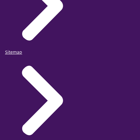
2009
41,60%
2010
42,10%
2011
43,80%
2012
44,90%
2013
46,20%
2014
47,30%
Sitemap
2015
49,10%
2016
48,70%
2017
47,90%
2018
48,10%
2019
47,40%
2020
49,70%
2021
50,00%
2022
49,90%
2023
51,80%
2024
52,00%