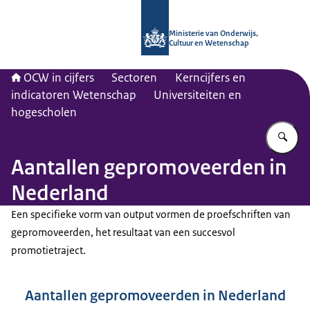
Naar de homepage van OCW in cijfer
Ministerie van Onderwijs,
Cultuur en Wetenschap
OCW in cijfers
Sectoren
Kerncijfers en
indicatoren Wetenschap
Universiteiten en
hogescholen
Vu
Aantallen gepromoveerden in
Nederland
Een specifieke vorm van output vormen de proefschriften van
gepromoveerden, het resultaat van een succesvol
promotietraject.
Aantallen gepromoveerden in Nederland