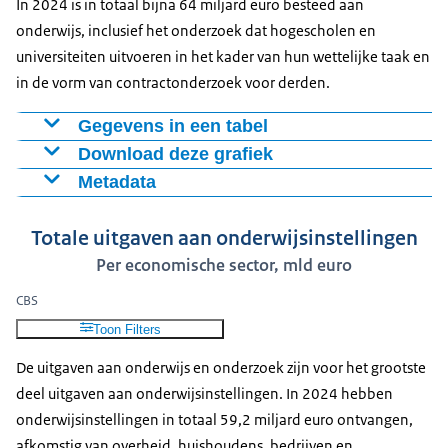
In 2024 is in totaal bijna 64 miljard euro besteed aan
onderwijs, inclusief het onderzoek dat hogescholen en
universiteiten uitvoeren in het kader van hun wettelijke taak en
in de vorm van contractonderzoek voor derden.
Gegevens in een tabel
Download deze grafiek
Overheid
Huishoudens
Bedrijven
Buitenland
Metadata
2000
19,6
1,9
1,4
0,2
Figuur als PNG
Figuur: Totale uitgaven aan onderwijs naar
2005
26,9
2,9
2,1
0,3
Download CSV-bestand
Totale uitgaven aan onderwijsinstellingen
economische sector
2010
32,8
3,5
2,9
0,4
Per economische sector, mld euro
2015
34,3
4,2
3,3
0,4
Bron: CBS
2020
40,4
4,4
4,2
0,5
CBS
Definitie:
2021
45,2
4,3
4,1
0,5
Toon Filters
De uitgaven van de overheid, huishoudens, bedrijven,
2022
48,5
4,8
4
0,5
De uitgaven aan onderwijs en onderzoek zijn voor het grootste
non-profit instellingen en organisaties in het
2023
51,5
5,7
4,2
0,6
deel uitgaven aan onderwijsinstellingen. In 2024 hebben
buitenland aan onderwijsinstellingen en onderwijs en
2024*
52,9
6,1
4,3
0,6
onderwijsinstellingen in totaal 59,2 miljard euro ontvangen,
de overheidsuitgaven met betrekking tot onderwijs aan
afkomstig van overheid, huishoudens, bedrijven en