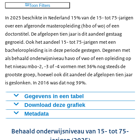
Toon Filters
In 2025 beschikte in Nederland 15% van de 15- tot 75-jarigen
over een afgeronde masteropleiding (hbo of wo) of een
doctorstitel. De afgelopen tien jaar is dit aandeel gestaag
gegroeid. Ook het aandeel 15- tot 75-jarigen met een
bacheloropleiding is in deze periode gestegen. Degenen met
als behaald onderwijsniveau havo of vwo of een opleiding op
het niveau mbo-2, -3 of -4 vormen met 36% nog steeds de
grootste groep, hoewel ook dit aandeel de afgelopen tien jaar
is geslonken. In 2016 was dat nog 39%.
Gegevens in een tabel
Download deze grafiek
Vmbo,
Havo,
Hb
Hbo-,
havo-, vwo-
vwo,
w
Metadata
Figuur als PNG
Periode
Basisonderwijs
wo-
onderbouw,
mbo2-
mas
Figuur: Behaald onderwijsniveau bevolking (15 tot 75
Download CSV-bestand
bachelor
mbo1
4
do
Behaald onderwijsniveau van 15- tot 75-
jaar).
2016
8,5
20,1
39,4
19,7
10,