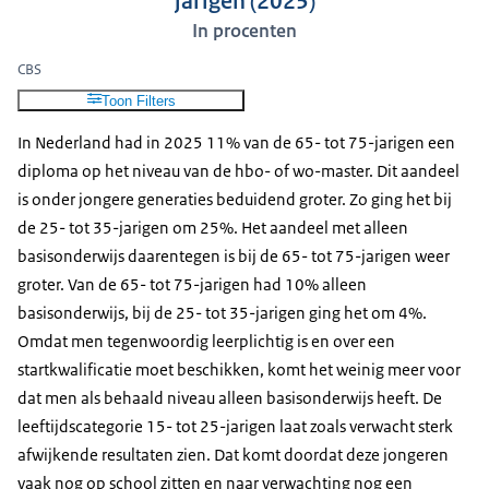
jarigen (2025)
Bron: CBS, Enquête Beroepsbevolking (EBB).
2017
8,3
19,6
39,3
20,0
11,
In procenten
Populatie: De onderzoeksgroep bestaat uit personen
2018
7,9
19,5
38,8
20,7
11,
CBS
van 15 tot 75 jaar in Nederland, met uitzondering van
2019
7,6
19,2
38,4
21,1
12,
Toon Filters
personen in inrichtingen, instellingen en tehuizen
2020
7,1
18,9
38,3
21,3
12,
(institutionele bevolking).
In Nederland had in 2025 11% van de 65- tot 75-jarigen een
2021
7,7
18,1
37,9
22,1
13,
diploma op het niveau van de hbo- of wo-master. Dit aandeel
Methode: eerst wordt bepaald voor welke opleidingen
2022
7,2
18,3
37,2
22,4
14,
is onder jongere generaties beduidend groter. Zo ging het bij
een diploma is behaald, óf welke volledig zijn
2023
7,8
18,3
37,0
22,0
14,
de 25- tot 35-jarigen om 25%. Het aandeel met alleen
doorlopen (als voor het behalen van de opleiding een
2024
7,9
17,8
36,7
22,4
14,
basisonderwijs daarentegen is bij de 65- tot 75-jarigen weer
diploma niet van toepassing is). Vervolgens wordt met
2025
7,8
17,3
36,1
22,8
15,
groter. Van de 65- tot 75-jarigen had 10% alleen
de standaardonderwijsindeling bepaald wat geteld
basisonderwijs, bij de 25- tot 35-jarigen ging het om 4%.
wordt als het behaalde onderwijsniveau.
Omdat men tegenwoordig leerplichtig is en over een
Publicatiedatum: 9 juli 2026.
startkwalificatie moet beschikken, komt het weinig meer voor
dat men als behaald niveau alleen basisonderwijs heeft. De
Beschikbaarheidsdatum: Jaarlijks in februari.
leeftijdscategorie 15- tot 25-jarigen laat zoals verwacht sterk
afwijkende resultaten zien. Dat komt doordat deze jongeren
vaak nog op school zitten en naar verwachting nog een