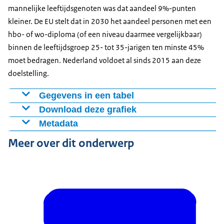
mannelijke leeftijdsgenoten was dat aandeel 9%-punten
de standaardonderwijsindeling bepaald wat geteld
65 tot
10,3
27,4
32,9
18,2
10,
kleiner. De EU stelt dat in 2030 het aandeel personen met een
wordt als het behaalde onderwijsniveau.
75 jaar
hbo- of wo-diploma (of een niveau daarmee vergelijkbaar)
Publicatiedatum: 9 juli 2026.
binnen de leeftijdsgroep 25- tot 35-jarigen ten minste 45%
moet bedragen. Nederland voldoet al sinds 2015 aan deze
Beschikbaarheidsdatum: Jaarlijks in februari.
doelstelling.
Gegevens in een tabel
Download deze grafiek
Periode
Totaal
Mannen
Vrouwen
Metadata
2016
45,9
40,7
51,1
Figuur als PNG
Figuur: 25- tot 35-jarige hbo- en wo-gediplomeerden
2017
47,4
42,3
52,4
Meer over dit onderwerp
Download CSV-bestand
naar geslacht.
2018
48,7
44,0
53,5
2019
49,0
44,4
53,7
Bron: CBS.
2020
51,5
46,9
56,1
Methode: Voor het behaalde onderwijsniveau wordt
2021
55,2
50,3
60,1
bepaald voor welke opleidingen een diploma is
2022
56,1
52,0
60,3
behaald, óf welke opleidingen volledig zijn doorlopen
2023
54,2
50,1
58,5