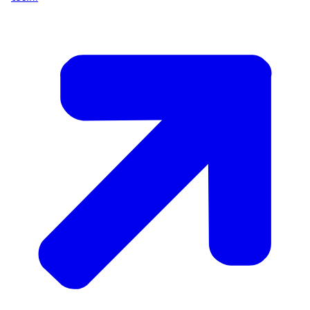
Standaard Onderwijsindeling 2021 (cbs.nl)
.
Publicatiedatum: 9 juli 2026.
Beschikbaarheidsdatum: Jaarlijks in mei.