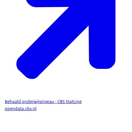
(als voor het behalen van de opleiding een diploma
2024
54,8
50,2
59,6
niet van toepassing is).
2025
55,9
51,5
60,4
Herontwerp Enquête Beroepsbevolking en wijziging
bron:
Tot de update in 2024 is voor deze statistiek gebruik
gemaakt van cijfers afkomstig van Eurostat die op basis
van de Enquête Beroepsbevolking (EBB) zijn
samengesteld. In 2021 heeft het Centraal Bureau voor
de Statistiek (CBS) een herontwerp uitgevoerd binnen
de EBB, waardoor de cijfers vanaf 2021 niet zonder
meer vergelijkbaar zijn met de cijfers tot en met 2020.
Bovendien zijn de uitkomsten voor de periode 2013-
2020 herberekend om aan te sluiten op de uitkomsten
Behaald onderwijsniveau - CBS StatLine
vanaf 2021. Deze teruglegging heeft niet
opendata.cbs.nl
plaatsgevonden binnen de oorpronkelijke bron
(Eurostat) van deze statistiek, waardoor de getoonde
uitkomsten voor de jaren tot 2021 niet consistent