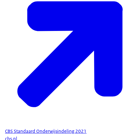
waren met de cijfers zoals het CBS deze op StatLine
publiceert. Binnen de huidige statistiek is gekozen om
aan te sluiten bij StatLine. Hierdoor zijn de cijfers tot
2021 iets gewijzigd.
Revisie onderwijsniveau en -richting:
Vanaf 2021 wordt voor het onderwijsniveau
gepubliceerd op basis van de SOI 2021. De ISCED-F
2013 is als basis genomen voor de richtingindeling van
de SOI 2021. Meer informatie over de SOI 2021 is te
vinden op de pagina
CBS Standaard Onderwijsindeling 2021
cbs.nl