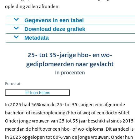
opleiding zullen afronden.
Gegevens in een tabel
Download deze grafiek
Vmbo,
Havo,
Hb
Hbo-,
havo-, vwo-
vwo,
w
Metadata
Figuur als PNG
Leeftijd
Basisonderwijs
wo-
onderbouw,
mbo2-
mas
Figuur: Behaald onderwijsniveau van 15- tot 75-jarigen
Download CSV-bestand
bachelor
mbo1
4
doc
25- tot 35-jarige hbo- en wo-
(2025).
15 tot
gediplomeerden naar geslacht
Bron: CBS, Enquête Beroepsbevolking (EBB).
12,7
30,0
42,6
12,3
2,4
25 jaar
In procenten
Populatie: De onderzoeksgroep bestaat uit personen
25 tot
3,9
6,1
33,7
31,2
24,
Eurostat
van 15 tot 75 jaar in Nederland, met uitzondering van
35 jaar
Toon Filters
personen in inrichtingen, instellingen en tehuizen
35 tot
6,2
8,9
32,3
29,2
22,
(institutionele bevolking).
45 jaar
In 2025 had 56% van de 25- tot 35-jarigen een afgeronde
bachelor- of masteropleiding (hbo of wo) of een doctorstitel.
45 tot
Methode: eerst wordt bepaald voor welke opleidingen
6,3
12,4
36,3
26,0
18,
Onder jonge vrouwen van 25 tot 35 jaar beschikt al sinds 2015
55 jaar
een diploma is behaald, óf welke volledig zijn
meer dan de helft over een hbo- of wo-diploma. Dit aandeel is
55 tot
doorlopen (als voor het behalen van de opleiding een
7,8
20,8
38,6
18,9
13,
in 2025 opgelopen tot 60% van de jonge vrouwen. Onder hun
65 jaar
diploma niet van toepassing is). Vervolgens wordt met