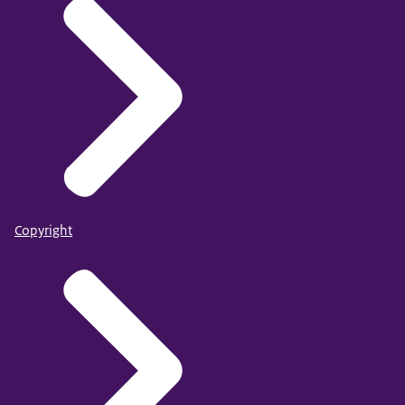
OECD Handbook for Internationally Comparative
Copyright
Education Statistics
Bron: EAG 2024, tabel C2.1
Beschikbaar: 10 september 2024
Publicatiedatum: 10 september 2024