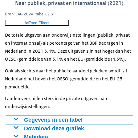
Naar publiek, privaat en internationaal (2021)
Bron: EAG 2024, tabel C2.3
Toon Filters
De totale uitgaven aan onderwijsinstellingen (publiek, privaat
en internationaal) als percentage van het BBP bedragen in
Nederland in 2021 5,4%. Deze uitgaven zijn net hoger dan het
OESO-gemiddelde van 5,1% en het EU-gemiddelde (4,5%).
Ook als slechts naar het publieke aandeel gekeken wordt, zit
Nederland net boven het OESO-gemiddelde en het EU-25
gemiddelde.
Landen verschillen sterk in de private uitgaven aan
onderwijsinstellingen.
Gegevens in een tabel
Download deze grafiek
Land
Publiek
Privaat
Internationaal
Metadata
NLD
4,40%
0,90%
0,10%
Figuur als PNG