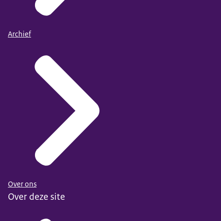
Archief
Zie ook de publicatie op de website van de OESO
en
OECD Handbook for Internationally Comparative
Education Statistics
OECD Handbook for Internationally Comparative
Bron: EAG 2024, tabel C2.2
Education Statistics
Beschikbaar: 10 september 2024
Bron: EAG 2024, tabel C2.3
Over ons
Publicatiedatum: 10 september 2024
Beschikbaar: 10 september 2024
Over deze site
Publicatiedatum: 10 september 2024