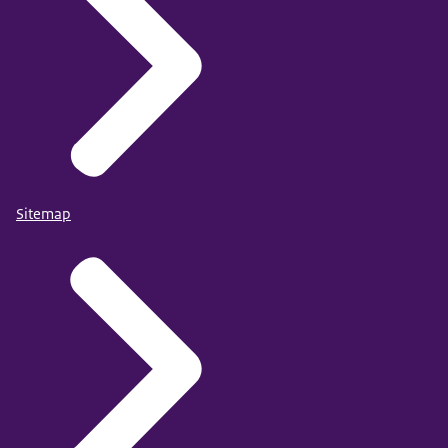
purchasing power in different OECD countries.
Zie ook de publicatie op de website van de OESO
en
Zie ook de publicatie op de website van de OESO
en
Sitemap