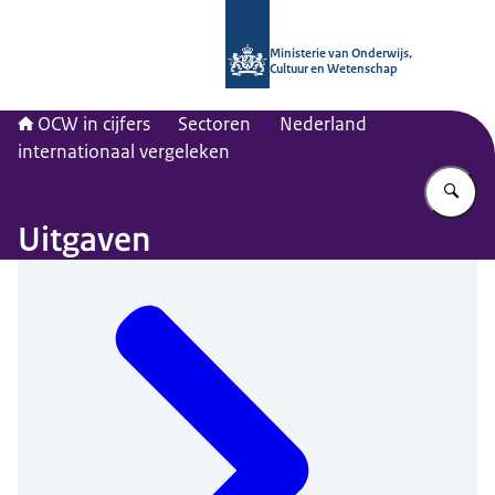
Naar de homepage van OCW in cijfer
Ministerie van Onderwijs,
Cultuur en Wetenschap
OCW in cijfers
Sectoren
Nederland
internationaal vergeleken
Vu
Uitgaven