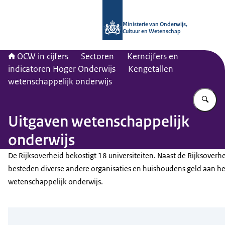
Naar de homepage van OCW in cijfer
Ministerie van Onderwijs,
Cultuur en Wetenschap
OCW in cijfers
Sectoren
Kerncijfers en
indicatoren Hoger Onderwijs
Kengetallen
wetenschappelijk onderwijs
Vu
Uitgaven wetenschappelijk
onderwijs
De Rijksoverheid bekostigt 18 universiteiten. Naast de Rijksoverh
besteden diverse andere organisaties en huishoudens geld aan he
wetenschappelijk onderwijs.