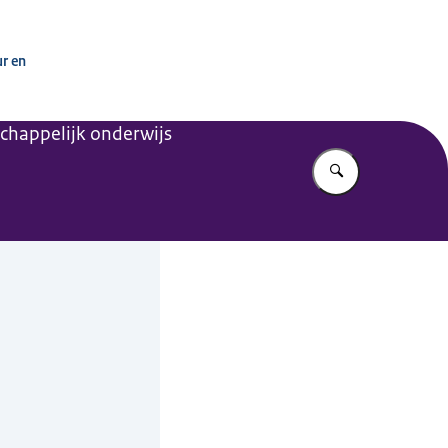
ur en
chappelijk onderwijs
Vul in wat u z