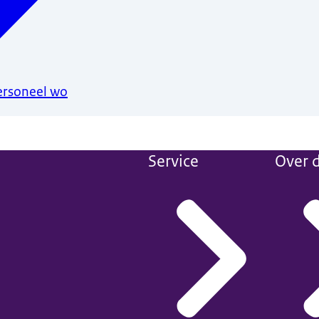
ersoneel wo
Service
Over d