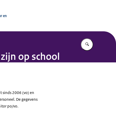
ur en
Vul in wat u z
zijn op school
t sinds 2006 (vo) en
personeel. De gegevens
itor po/vo.