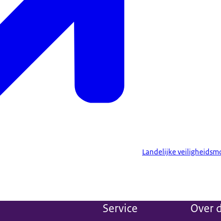
nsgender zou zijn, 2021
14%
11%
18%
Landelijke veiligheidsm
Service
Over d