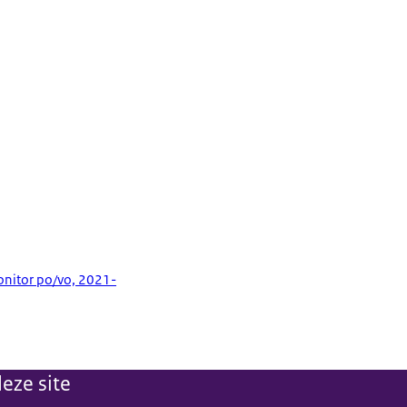
15%
42%
onitor po/vo, 2021-
eze site