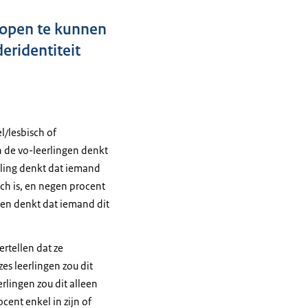
t open te kunnen
eridentiteit
l/lesbisch of
an de vo-leerlingen denkt
erling denkt dat iemand
ch is, en negen procent
ngen denkt dat iemand dit
rtellen dat ze
es leerlingen zou dit
rlingen zou dit alleen
cent enkel in zijn of