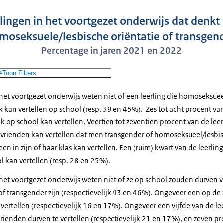
lingen in het voortgezet onderwijs dat denk
omoseksuele/lesbische oriëntatie of transgend
Percentage in jaren 2021 en 2022
Toon Filters
het voortgezet onderwijs weten niet of een leerling die homoseksuee
ijk kan vertellen op school (resp. 39 en 45%). Zes tot acht procent v
ijk op school kan vertellen. Veertien tot zeventien procent van de le
ar vrienden kan vertellen dat men transgender of homoseksueel/lesbis
een in zijn of haar klas kan vertellen. Een (ruim) kwart van de leerli
l kan vertellen (resp. 28 en 25%).
het voortgezet onderwijs weten niet of ze op school zouden durven ve
 transgender zijn (respectievelijk 43 en 46%). Ongeveer een op de z
 vertellen (respectievelijk 16 en 17%). Ongeveer een vijfde van de lee
vrienden durven te vertellen (respectievelijk 21 en 17%), en zeven pro