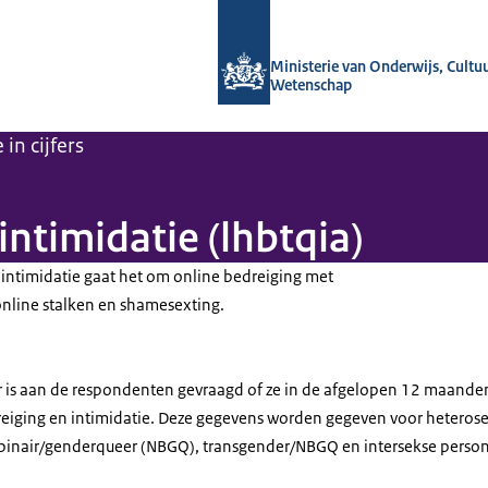
Naar de homepage van OCW in cijfers
Ministerie van Onderwijs, Cultu
Wetenschap
in cijfers
intimidatie (lhbtqia)
 intimidatie gaat het om online bedreiging met
online stalken en shamesexting.
r is aan de respondenten gevraagd of ze in de afgelopen 12 maanden 
eiging en intimidatie. Deze gegevens worden gegeven voor heteros
-binair/genderqueer (NBGQ), transgender/NBGQ en intersekse perso