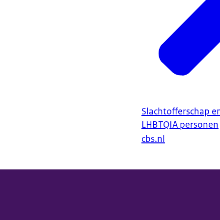
Slachtofferschap en
LHBTQIA personen
cbs.nl