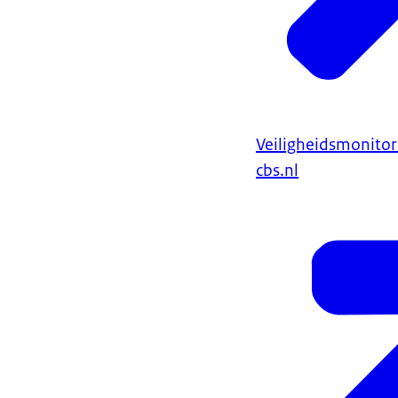
Door wijziging
Veiligheidsmoni
Veiligheidsmon
Begrippen: Bij
shamesexting.
Veiligheidsmonito
Bij shamesextin
cbs.nl
hiermee.
Publicatiedatu
Beschikbaarhei