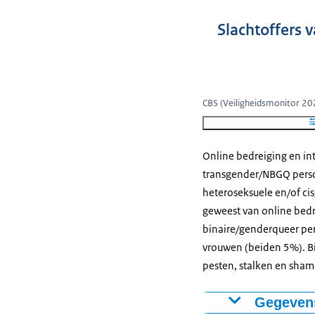
Slachtoffers 
CBS (Veiligheidsmonitor 20
Online bedreiging en in
transgender/NBGQ person
heteroseksuele en/of ci
geweest van online bedre
binaire/genderqueer pe
vrouwen (beiden 5%). Bi
pesten, stalken en sham
Gegevens