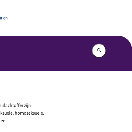
ur en
Vul in wat u z
slachtoffer zijn
eksuele, homoseksuele,
nen.