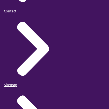
geregistreerd), 2022
Contact
Transgender jongens
(bij geboorte als vrouw
71%
15%
14%
geregistreerd), 2021
Transgender meiden
(bij geboorte als man
65%
17%
18%
geregistreerd), 2022
Transgender meiden
(bij geboorte als man
71%
15%
15%
geregistreerd), 2021
Sitemap