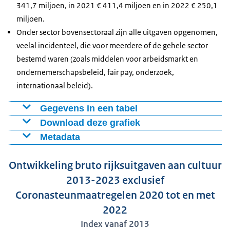
341,7 miljoen, in 2021 € 411,4 miljoen en in 2022 € 250,1
miljoen.
Onder sector bovensectoraal zijn alle uitgaven opgenomen,
veelal incidenteel, die voor meerdere of de gehele sector
bestemd waren (zoals middelen voor arbeidsmarkt en
ondernemerschapsbeleid, fair pay, onderzoek,
internationaal beleid).
Gegevens in een tabel
Download deze grafiek
Beeldende
Cultureel
Periode
Podiumkunsten
Musea
Let
Kunst
erfgoed
Metadata
Figuur als PNG
Definitie: Rijksuitgaven aan cultuur
2013
100
100
100
100
100
Download CSV-bestand
Ontwikkeling bruto rijksuitgaven aan cultuur
2014
89
97
103
100
92
Bron: Intern OCW
2013-2023 exclusief
2015
90
97
107
134
95
Data beschikbaar in: Jaarlijks in mei
Coronasteunmaatregelen 2020 tot en met
2016
93
105
157
116
97
2017
104
104
116
107
95
2022
Publicatiedatum: 21 juli 2026
2018
107
108
129
194
98
Index vanaf 2013