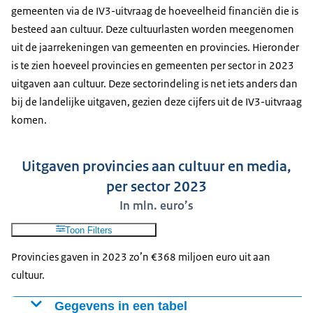
Film
92
gemeenten via de IV3-uitvraag de hoeveelheid financiën die is
Archieven
92
besteed aan cultuur. Deze cultuurlasten worden meegenomen
Bovensectoraal
65
uit de jaarrekeningen van gemeenten en provincies. Hieronder
Beeldende Kunst
55
is te zien hoeveel provincies en gemeenten per sector in 2023
Letteren
44
uitgaven aan cultuur. Deze sectorindeling is net iets anders dan
Creatieve industrie
33
bij de landelijke uitgaven, gezien deze cijfers uit de IV3-uitvraag
komen.
Uitgaven provincies aan cultuur en media,
per sector 2023
In mln. euro’s
Toon Filters
Provincies gaven in 2023 zo’n €368 miljoen euro uit aan
cultuur.
Gegevens in een tabel