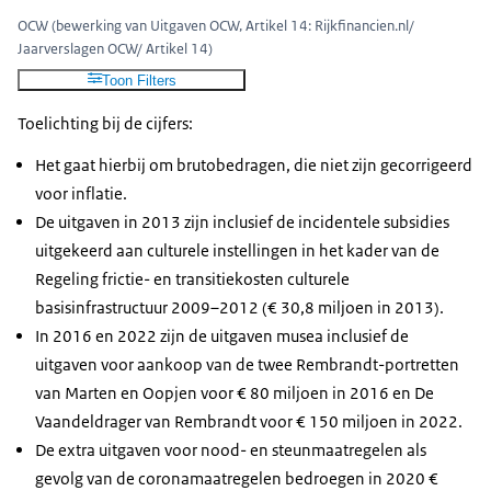
2019
111
124
140
267
116
OCW (bewerking van Uitgaven OCW, Artikel 14: Rijkfinancien.nl/
2020
186
187
180
281
140
Jaarverslagen OCW/ Artikel 14)
2021
194
258
182
234
242
Toon Filters
2022
223
199
272
197
170
Toelichting bij de cijfers:
2023
144
172
168
218
230
Het gaat hierbij om brutobedragen, die niet zijn gecorrigeerd
voor inflatie.
De uitgaven in 2013 zijn inclusief de incidentele subsidies
uitgekeerd aan culturele instellingen in het kader van de
Regeling frictie- en transitiekosten culturele
basisinfrastructuur 2009–2012 (€ 30,8 miljoen in 2013).
In 2016 en 2022 zijn de uitgaven musea inclusief de
uitgaven voor aankoop van de twee Rembrandt-portretten
van Marten en Oopjen voor € 80 miljoen in 2016 en De
Vaandeldrager van Rembrandt voor € 150 miljoen in 2022.
De extra uitgaven voor nood- en steunmaatregelen als
gevolg van de coronamaatregelen bedroegen in 2020 €