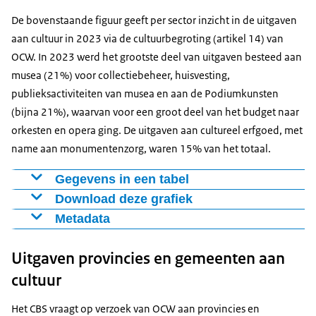
2019
111
124
140
267
116
De bovenstaande figuur geeft per sector inzicht in de uitgaven
2020
114
123
138
225
121
aan cultuur in 2023 via de cultuurbegroting (artikel 14) van
2021
129
135
142
212
112
OCW. In 2023 werd het grootste deel van uitgaven besteed aan
2022
146
150
253
197
162
musea (21%) voor collectiebeheer, huisvesting,
2023
144
172
168
218
230
publieksactiviteiten van musea en aan de Podiumkunsten
(bijna 21%), waarvan voor een groot deel van het budget naar
orkesten en opera ging. De uitgaven aan cultureel erfgoed, met
name aan monumentenzorg, waren 15% van het totaal.
Gegevens in een tabel
Download deze grafiek
Sector
Bedrag
Metadata
Musea
272
Figuur als PNG
Definitie: Landelijke uitgaven van OCW aan cultuur per
Podiumkunsten
268
Download CSV-bestand
Uitgaven provincies en gemeenten aan
sector in 2023
Cultureel erfgoed
197
Bron: Intern OCW
cultuur
Cultuureducatie en participtie
94
Beschikbaarheid: jaarlijks
Bibliotheken
93
Het CBS vraagt op verzoek van OCW aan provincies en
Publicatiedatum: 21 juli 2026