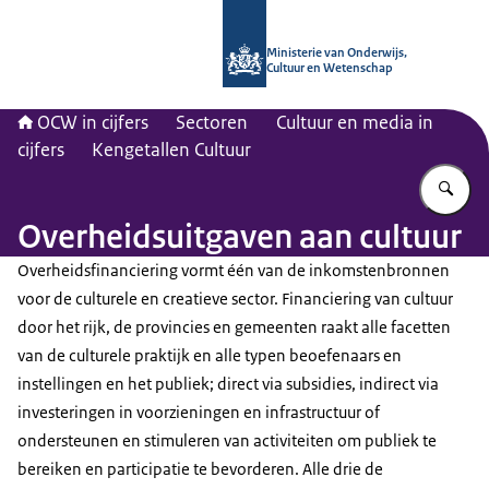
Naar de homepage van OCW in cijfer
Ministerie van Onderwijs,
Cultuur en Wetenschap
OCW in cijfers
Sectoren
Cultuur en media in
cijfers
Kengetallen Cultuur
Vu
Overheidsuitgaven aan cultuur
Overheidsfinanciering vormt één van de inkomstenbronnen
voor de culturele en creatieve sector. Financiering van cultuur
door het rijk, de provincies en gemeenten raakt alle facetten
van de culturele praktijk en alle typen beoefenaars en
instellingen en het publiek; direct via subsidies, indirect via
investeringen in voorzieningen en infrastructuur of
ondersteunen en stimuleren van activiteiten om publiek te
bereiken en participatie te bevorderen. Alle drie de