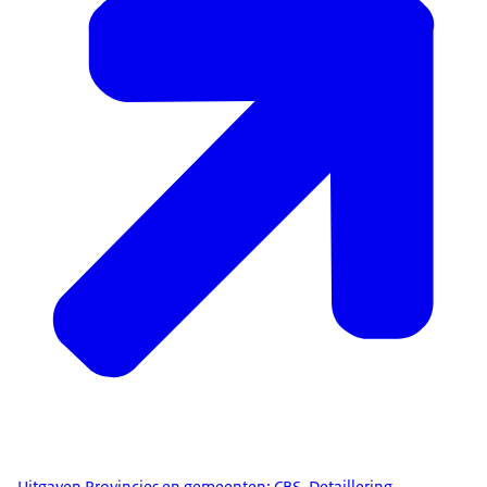
Uitgaven Provincies en gemeenten: CBS, Detaillering
cultuurlasten gemeenten en provincies
2023
Definitie: Uitgaven aan cultuur door rijk, provincie en
gemeenten
Beschikbaar: Om de twee jaar
Publicatiedatum: 21 juli 2026