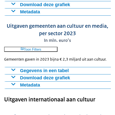
Download deze grafiek
Sector
Bedrag
Metadata
Podiumkunsten
43,39
Figuur als PNG
Definitie: Uitgaven van provincies aan cultuur per sector
Beeldende kunst en vormgeving
5,93
Download CSV-bestand
Uitgaven gemeenten aan cultuur en media,
Kunst- en cultuureducatie
18,82
Bron: CBS:
per sector 2023
Film en video
4,75
In mln. euro’s
Musea
42,95
Historische archieven
15,12
Toon Filters
Cultureel erfgoed
139,85
Gemeenten gaven in 2023 bijna € 2,3 miljard uit aan cultuur.
Bibliotheken
49,94
Lokale pers en omroep
2,48
Gegevens in een tabel
Overig
45,07
Download deze grafiek
Bedrag (x miljoen
Sectoren
euro's)
Metadata
Figuur als PNG
Definitie: Uitgaven van gemeenten aan cultuur per
Beeldende kunst en
Download CSV-bestand
93
Uitgaven internationaal aan cultuur
sector
vormgeving
Bron: CBS:
Bibliotheken
502
Cultureel erfgoed
139