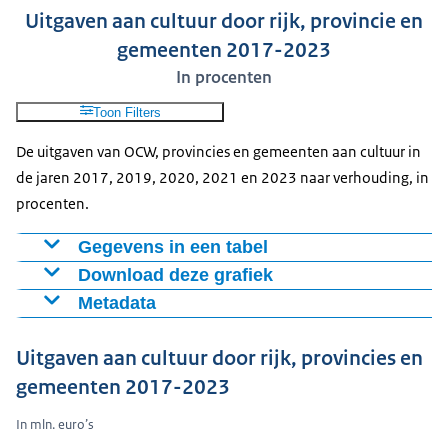
Uitgaven aan cultuur door rijk, provincie en
gemeenten 2017-2023
In procenten
Toon Filters
De uitgaven van OCW, provincies en gemeenten aan cultuur in
de jaren 2017, 2019, 2020, 2021 en 2023 naar verhouding, in
procenten.
Gegevens in een tabel
Download deze grafiek
Periode
OCW (Artikel 14)
Provincies
Gemeenten
Metadata
2017
27%
10%
63%
Figuur als PNG
Bron:
2019
31%
11%
58%
Download CSV-bestand
Uitgaven aan cultuur door rijk, provincies en
2020
37%
9%
54%
gemeenten 2017-2023
2021
38%
8%
53%
2023
33%
9%
58%
In mln. euro’s