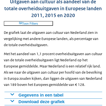
Uitgaven aan cultuur als aandeel van de
Film en video
24
totale overheidsuitgaven in Europese landen
Historische archieven
79
2011, 2015 en 2020
Kunst- en cultuureducatie
202
Toon Filters
Lokale pers en omroep
23
Musea
270
De grafiek laat de uitgaven aan cultuur van Nederland zien in
Overig
277
vergelijking met andere Europese landen, als percentage van
Podiumkunsten
650
de totale overheidsuitgaven.
Detaillering cultuurlasten gemeenten en provincies,
Met het aandeel van 1,1 procent overheidsuitgaven aan cultuur
2023 | CBS
van de totale overheidsuitgaven ligt Nederland op het
Beschikbaarheid: om de twee jaar
Europese gemiddelde. Maar Nederland is een relatief rijk land.
Publicatiedatum: 21 juli 2026
Als we naar de uitgaven aan cultuur per hoofd van de bevolking
in Europa zouden kijken, dan liggen de uitgaven van Nederland
van 189 boven het Europees gemiddelde van € 128.
Gegevens in een tabel
Download deze grafiek
Land
2011
2015
2020