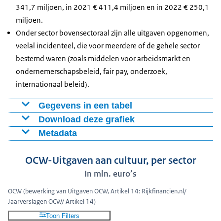
341,7 miljoen, in 2021 € 411,4 miljoen en in 2022 € 250,1
miljoen.
Onder sector bovensectoraal zijn alle uitgaven opgenomen,
veelal incidenteel, die voor meerdere of de gehele sector
bestemd waren (zoals middelen voor arbeidsmarkt en
ondernemerschapsbeleid, fair pay, onderzoek,
internationaal beleid).
Gegevens in een tabel
Download deze grafiek
Beeldende
Cultureel
Periode
Podiumkunsten
Musea
Let
Kunst
erfgoed
Metadata
Figuur als PNG
Publicatiedatum: 21 juli 2026
2013
100
100
100
100
100
Download CSV-bestand
OCW-Uitgaven aan cultuur, per sector
2014
89
97
103
100
92
In mln. euro’s
2015
90
97
107
134
95
2016
93
105
157
116
97
OCW (bewerking van Uitgaven OCW, Artikel 14: Rijkfinancien.nl/
2017
104
104
116
107
95
Jaarverslagen OCW/ Artikel 14)
2018
107
108
129
194
98
Toon Filters