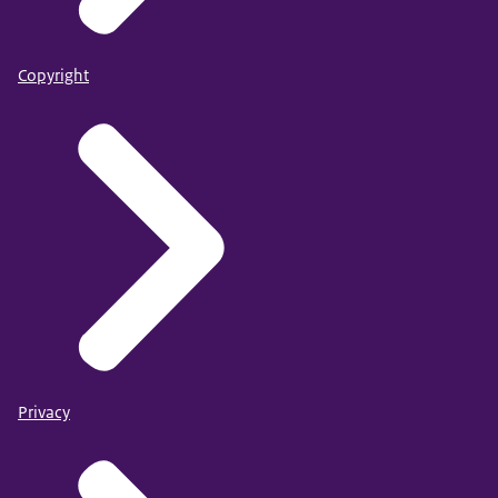
€
€
€
Romania
29,53
30,01
30,86
Copyright
€
€
€
Bulgaria
21,29
21,79
22,57
€
€
€
Greece
19,42
19,89
20,15
Privacy