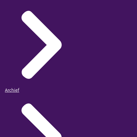
publicaties. Via het menu aan de linkerkant kunt u meer
filters selecteren om uw zoekopdracht te verfijnen. Om
onderwijssytemen internationaal te vergelijken wordt
gebruikgemaakt van de
Archief