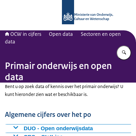
Naar de homepage van OCW in cijfer
Ministerie van Onderwijs,
Cultuur en Wetenschap
OCW in cijfers
Open data
Sectoren en open
data
Vu
Primair onderwijs en open
data
Bent u op zoek data of kennis over het primair onderwijs? U
kunt hieronder zien wat er beschikbaar is.
Algemene cijfers over het po
DUO - Open onderwijsdata