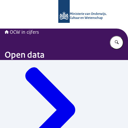
Naar de homepage van OCW in cijfer
Ministerie van Onderwijs,
Cultuur en Wetenschap
OCW in cijfers
Vu
Open data
Menu