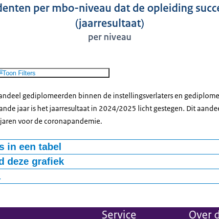
enten per mbo-niveau dat de opleiding succ
(jaarresultaat)
per niveau
Toon Filters
t aandeel gediplomeerden binnen de instellingsverlaters en gediplo
nde jaar is het jaarresultaat in 2024/2025 licht gestegen. Dit aandee
e jaren voor de coronapandemie.
 in een tabel
 deze grafiek
niveau 3
niveau 4
totaal
72,90%
73,20%
73,00%
a
72,40%
72,20%
72,40%
resultaat staat voor wat het mbo per jaar aan gediplomeerden realisee
-bestand
al gediplomeerden, zowel instellingsverlaters als gediplomeerden die
67,30%
67,80%
67,90%
Service
Over d
o-opleiding. In het jaarresultaat tellen alleen diploma’s mee behaal
69,70%
68,80%
69,10%