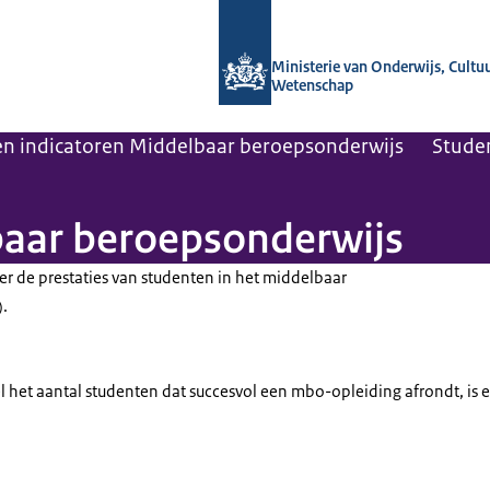
Naar de homepage van OCW in cijfers
Ministerie van Onderwijs, Cultu
Wetenschap
 en indicatoren Middelbaar beroepsonderwijs
Stude
baar beroepsonderwijs
er de prestaties van studenten in het middelbaar
.
el het aantal studenten dat succesvol een mbo-opleiding afrondt, is e