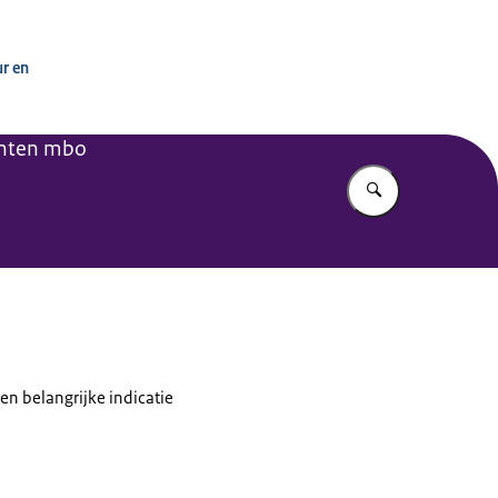
ur en
nten mbo
Vul in wat u z
en belangrijke indicatie