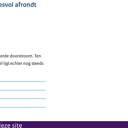
esvol afrondt
meerde doorstroom. Ten
l ligt echter nog steeds
rt. Het gaat daarbij om
 in hun instelling verder
eze site
d in het teljaar. Het