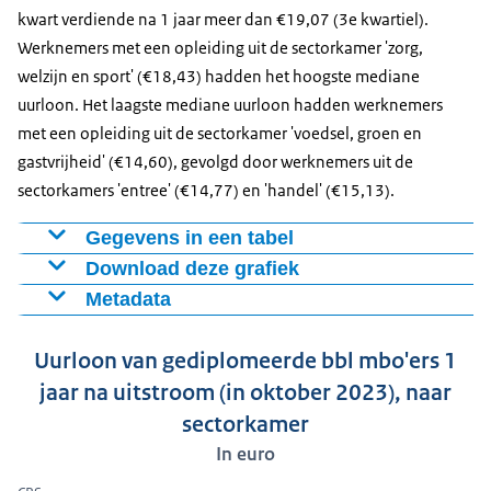
kwart verdiende na 1 jaar meer dan €19,07 (3e kwartiel).
Werknemers met een opleiding uit de sectorkamer 'zorg,
welzijn en sport' (€18,43) hadden het hoogste mediane
uurloon. Het laagste mediane uurloon hadden werknemers
met een opleiding uit de sectorkamer 'voedsel, groen en
gastvrijheid' (€14,60), gevolgd door werknemers uit de
sectorkamers 'entree' (€14,77) en 'handel' (€15,13).
Gegevens in een tabel
Download deze grafiek
uurloon,
uurloon,
uurloon,
1e
3e
Metadata
Figuur als PNG
mediaan
kwartiel
kwartiel
Figuur: Uurloon van gediplomeerde bol mbo'ers 1 jaar
Download CSV-bestand
Uurloon van gediplomeerde bbl mbo'ers 1
na uitstroom (in oktober 2023), naar sectorkamer.
Totaal
14,32
16,45
19,07
Niet gespecificeerd naar
jaar na uitstroom (in oktober 2023), naar
Peildatum: oktober 2023.
sector
sectorkamer
Bronnen:
Sectorkamer techniek en
In euro
15,63
17,76
20,66
gebouwde omgeving