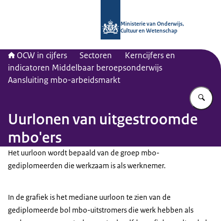
Naar de homepage van OCW in cijfer
Ministerie van Onderwijs,
Cultuur en Wetenschap
OCW in cijfers
Sectoren
Kerncijfers en
indicatoren Middelbaar beroepsonderwijs
Aansluiting mbo-arbeidsmarkt
Vu
Uurlonen van uitgestroomde
mbo'ers
Het uurloon wordt bepaald van de groep mbo-
gediplomeerden die werkzaam is als werknemer.
In de grafiek is het mediane uurloon te zien van de
gediplomeerde bol mbo-uitstromers die werk hebben als