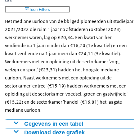
CBS
Sectorkamer mobiliteit,
Toon Filters
transport, logistiek,
14,61
16,39
18,42
maritiem
Het mediane uurloon van de bbl gediplomeerden uit studiejaar
Sectorkamer zorg,
2021/2022 die ruim 1 jaar na afstuderen (oktober 2023)
16,22
18,43
21,31
welzijn en sport
werknemer waren, lag op €20,34. Een kwart van hen
verdiende na 1 jaar minder dan €16,74 (1e kwartiel) en een
Sectorkamer handel
13,77
15,13
16,93
kwart verdiende na 1 jaar meer dan €24,11 (3e kwartiel).
Sectorkamer creatieve
13,89
15,24
17,09
Werknemers met een opleiding uit de sectorkamer 'zorg,
industrie en ICT
welzijn en sport' (€23,31) hadden het hoogste mediane
Sectorkamer voedsel,
13,53
14,60
16,08
uurloon. Naast werknemers met een opleiding uit de
groen en gastvrijheid
sectorkamer 'entree' (€15,19) hadden werknemers met een
Sectorkamer zakelijke
opleiding uit de sectorkamer 'voedsel, groen en gastvrijheid'
dienstverlening en
14,04
16,21
18,86
(€15,22) en de sectorkamer 'handel' (€16,81) het laagste
veiligheid
mediane uurloon.
Sectorkamer
specialistisch
14,58
15,86
17,25
Gegevens in een tabel
vakmanschap
Download deze grafiek
uurloon,
uurloon,
uurloon,
Entree
13,28
14,77
16,41