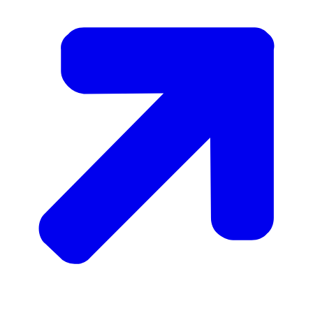
mediane uurloon is gelijk aan het middelste uurloon
indien de uurlonen van alle personen van laag naar
hoog worden gerangschikt.
Publicatiedatum: 30 september 2025.
Beschikbaarheidsdatum: Jaarlijks in september.