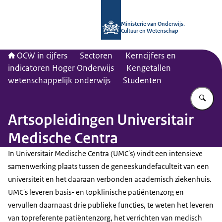
Naar de homepage van OCW in cijfer
Ministerie van Onderwijs,
Cultuur en Wetenschap
OCW in cijfers
Sectoren
Kerncijfers en
indicatoren Hoger Onderwijs
Kengetallen
wetenschappelijk onderwijs
Studenten
Vu
Artsopleidingen Universitair
Medische Centra
In Universitair Medische Centra (UMC's) vindt een intensieve
samenwerking plaats tussen de geneeskundefaculteit van een
universiteit en het daaraan verbonden academisch ziekenhuis.
UMC's leveren basis- en topklinische patiëntenzorg en
vervullen daarnaast drie publieke functies, te weten het leveren
van topreferente patiëntenzorg, het verrichten van medisch