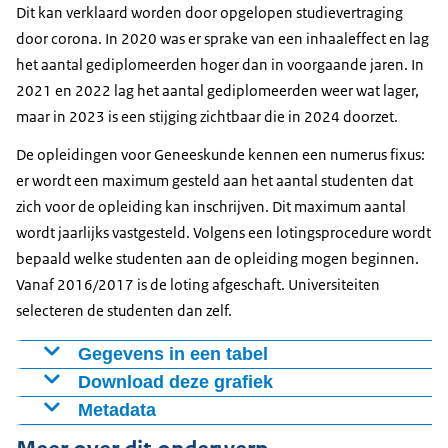
Dit kan verklaard worden door opgelopen studievertraging
door corona. In 2020 was er sprake van een inhaaleffect en lag
het aantal gediplomeerden hoger dan in voorgaande jaren. In
2021 en 2022 lag het aantal gediplomeerden weer wat lager,
maar in 2023 is een stijging zichtbaar die in 2024 doorzet.
De opleidingen voor Geneeskunde kennen een numerus fixus:
er wordt een maximum gesteld aan het aantal studenten dat
zich voor de opleiding kan inschrijven. Dit maximum aantal
wordt jaarlijks vastgesteld. Volgens een lotingsprocedure wordt
bepaald welke studenten aan de opleiding mogen beginnen.
Vanaf 2016/2017 is de loting afgeschaft. Universiteiten
selecteren de studenten dan zelf.
Gegevens in een tabel
Download deze grafiek
Aantal
Geneeskunde
Numerus fixus
afgestudeerden
Metadata
Figuur als PNG
(ingeschrevenen,
(artsopleidingen)
postdoctoraal
Figuur: Gegevens artsopleidingen, medische faculteit.
Download CSV-bestand
bruto)