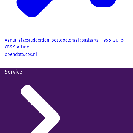
Aantal afgestudeerden, postdoctoraal (basisarts) 1995-2015 -
CBS StatLine
opendata.cbs.nl
Service