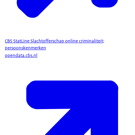
In de Veiligheidsmonitor is de respondenten via
internetenquêtering gevraagd of ze in de afgelopen 12
maanden slachtoffer zijn geweest van online
bedreiging, pesten, stalking en/of shamesexting. De
respondenten konden meer dan een categorie
CBS StatLine Slachtofferschap online criminaliteit;
aangeven.
persoonskenmerken
Door wijzigingen in de vraagstellingen en in de
opendata.cbs.nl
onderzoeksopzet zijn de uitkomsten van de
Veiligheidsmonitor sinds 2021 niet zonder meer te
vergelijken met die van de eerdere edities van de
Veiligheidsmonitor.
Begrippen: Bij online bedreiging en intimidatie gaat
het om bedreiging met geweld, pesten, stalken en
shamesexting.
Bij shamesexting gaat het om het verspreiden van
naaktfoto’s of -filmpjes van het slachtoffer of het
dreigen hiermee.