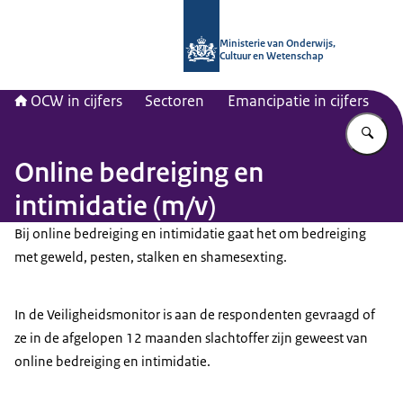
Naar de homepage van OCW in cijfer
Ministerie van Onderwijs,
Cultuur en Wetenschap
OCW in cijfers
Sectoren
Emancipatie in cijfers
Vu
Online bedreiging en
intimidatie (m/v)
Bij online bedreiging en intimidatie gaat het om bedreiging
met geweld, pesten, stalken en shamesexting.
In de Veiligheidsmonitor is aan de respondenten gevraagd of
ze in de afgelopen 12 maanden slachtoffer zijn geweest van
online bedreiging en intimidatie.