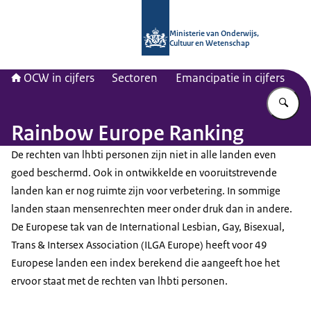
Naar de homepage van OCW in cijfer
Ministerie van Onderwijs,
Cultuur en Wetenschap
OCW in cijfers
Sectoren
Emancipatie in cijfers
Vu
Rainbow Europe Ranking
De rechten van lhbti personen zijn niet in alle landen even
goed beschermd. Ook in ontwikkelde en vooruitstrevende
landen kan er nog ruimte zijn voor verbetering. In sommige
landen staan mensenrechten meer onder druk dan in andere.
De Europese tak van de International Lesbian, Gay, Bisexual,
Trans & Intersex Association (ILGA Europe) heeft voor 49
Europese landen een index berekend die aangeeft hoe het
ervoor staat met de rechten van lhbti personen.