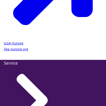
ILGA-Europe
ilga-europe.org
Rainbow Europe
, ILGA-Europe
Data beschikbaar in: jaarlijks rond mei
Service
Gepubliceerd in het CMS: 16 juni 2026