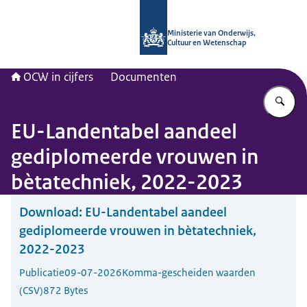
Naar de homepage van OCW in cijfer
Ministerie van Onderwijs,
Cultuur en Wetenschap
OCW in cijfers
Documenten
Vu
EU-Landentabel aandeel
gediplomeerde vrouwen in
bètatechniek, 2022-2023
Download:
EU-Landentabel aandeel
gediplomeerde vrouwen in bètatechniek,
2022-2023
Publicatie
09-07-2026
Komma-gescheiden waarden
(CSV)
872 Bytes