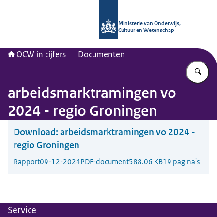
Naar de homepage van OCW in cijfer
Ministerie van Onderwijs,
Cultuur en Wetenschap
OCW in cijfers
Documenten
Vu
arbeidsmarktramingen vo
2024 - regio Groningen
Download:
arbeidsmarktramingen vo 2024 -
regio Groningen
Rapport
09-12-2024
PDF-document
588.06 KB
19 pagina's
Service