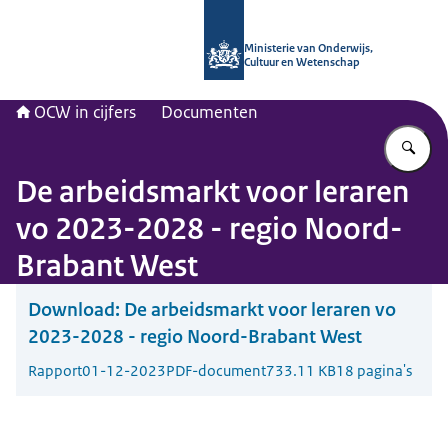
Naar de homepage van OCW in cijfer
Ministerie van Onderwijs,
Cultuur en Wetenschap
OCW in cijfers
Documenten
Vu
De arbeidsmarkt voor leraren
vo 2023-2028 - regio Noord-
Brabant West
Download:
De arbeidsmarkt voor leraren vo
2023-2028 - regio Noord-Brabant West
Rapport
01-12-2023
PDF-document
733.11 KB
18 pagina's