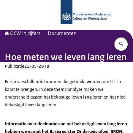
Naar de homepage van OCW in cijfer
Ministerie van Onderwijs,
Cultuur en Wetenschap
OCW in cijfers
Documenten
Vu
Hoe meten we leven lang leren
Publicatie
22-05-2018
Er zijn verschillende bronnen die gebruikt worden om LLL in
kaart te brengen. In deze thema analyse maken we
onderscheid tussen het bekostigd leven lang leren en het niet-
bekostigd leven lang leren.
Informatie over deelname aan het bekostigd leven lang leren
hebben we vanuit het Basisregister Onderwijs ofwel BRON.