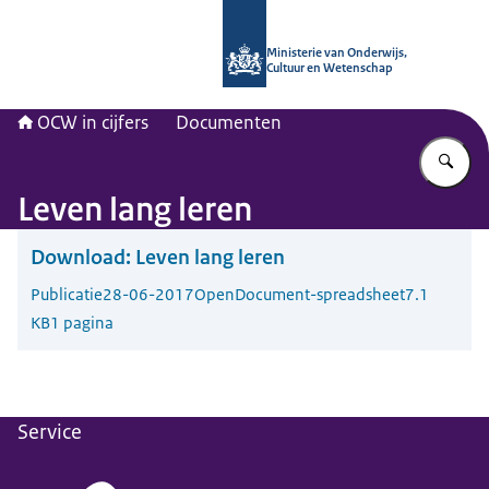
Naar de homepage van OCW in cijfer
Ministerie van Onderwijs,
Cultuur en Wetenschap
OCW in cijfers
Documenten
Vu
Leven lang leren
Download:
Leven lang leren
Publicatie
28-06-2017
OpenDocument-spreadsheet
7.1
KB
1 pagina
Service