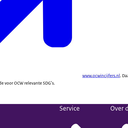
www.ocwincijfers.nl
. Da
de voor OCW relevante SDG’s.
Service
Over d